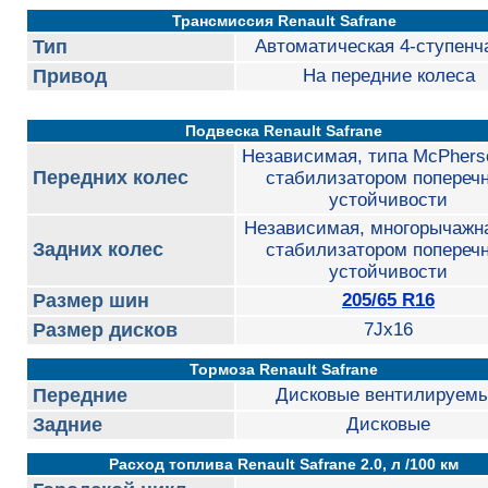
Трансмиссия Renault Safrane
Тип
Автоматическая 4-ступенч
Привод
На передние колеса
Подвеска Renault Safrane
Независимая, типа McPherso
Передних колес
стабилизатором попереч
устойчивости
Независимая, многорычажна
Задних колес
стабилизатором попереч
устойчивости
Размер шин
205/65 R16
Размер дисков
7Jx16
Тормоза Renault Safrane
Передние
Дисковые вентилируем
Задние
Дисковые
Расход топлива Renault Safrane 2.0, л /100 км