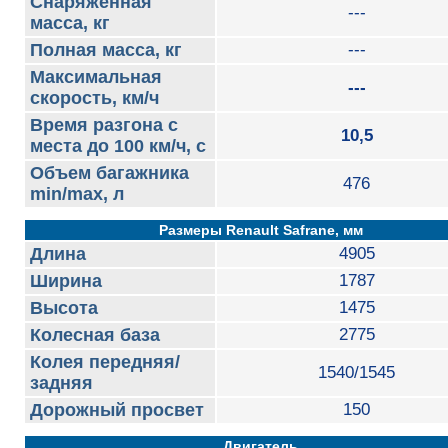
Снаряженная
---
масса, кг
Полная масса, кг
---
Максимальная
---
скорость, км/ч
Время разгона с
10,5
места до 100 км/ч, с
Объем багажника
476
min/max, л
Размеры Renault Safrane, мм
Длина
4905
Ширина
1787
Высота
1475
Колесная база
2775
Колея передняя/
1540/1545
задняя
Дорожный просвет
150
Двигатель