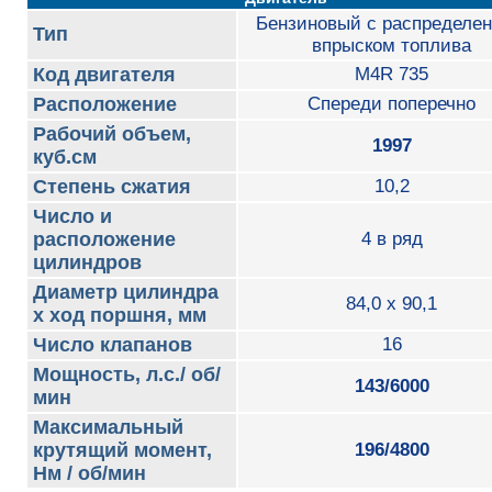
Бензиновый с распределе
Тип
впрыском топлива
Код двигателя
M4R 735
Расположение
Спереди поперечно
Рабочий объем,
1997
куб.см
Степень сжатия
10,2
Число и
расположение
4 в ряд
цилиндров
Диаметр цилиндра
84,0 x 90,1
х ход поршня, мм
Число клапанов
16
Мощность, л.с./ об/
143/6000
мин
Максимальный
крутящий момент,
196/4800
Нм / об/мин