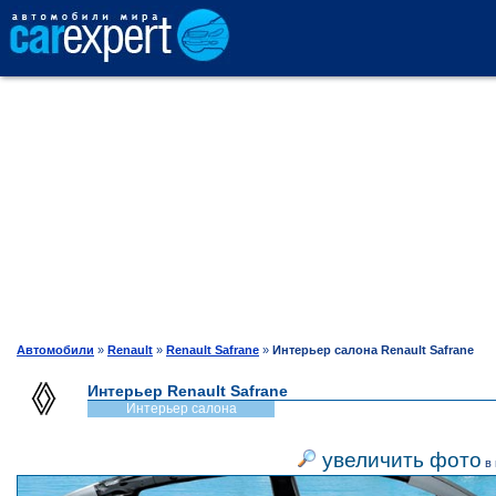
АВТОКАТАЛОГ
СРАВНЕНИЕ
ОТЗЫВЫ
ТЕСТ-ДРАЙВ
Автомобили
»
Renault
»
Renault Safrane
»
Интерьер салона Renault Safrane
Интерьер Renault Safrane
ПРОДАЖА
Интерьер салона
увеличить фото
в 
ШИНЫ