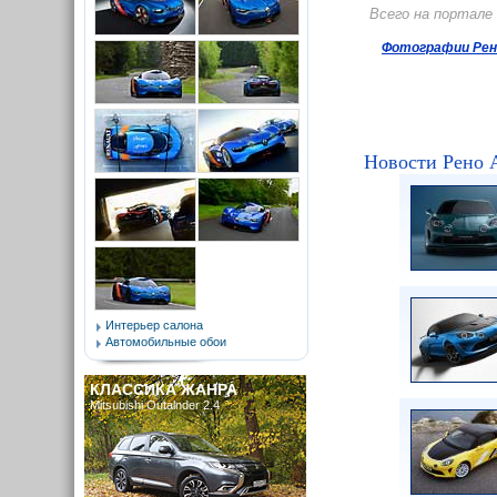
Всего на портале
Фотографии Рено
Новости Рено 
Интерьер салона
Автомобильные обои
КЛАССИКА ЖАНРА
Mitsubishi Outalnder 2.4