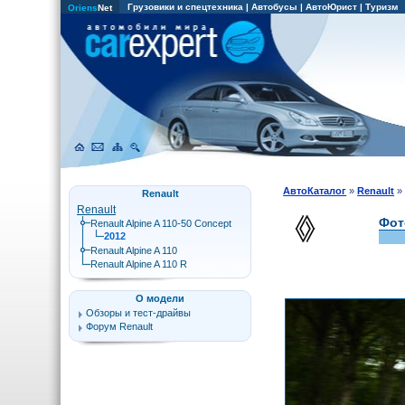
Грузовики и спецтехника
|
Автобусы
|
АвтоЮрист
|
Туризм
Oriens
Net
АвтоКаталог
»
Renault
Renault
Renault
Фот
Renault Alpine A 110-50 Concept
2012
Renault Alpine A 110
Renault Alpine A 110 R
О модели
Обзоры и тест-драйвы
Форум Renault