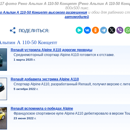
17 фото Рено Альпин А 110-50 Концепт (Рено Альпин А 110-50 Кон
800x500 пикс.
и обои для рабочего с
 Альпин А 110-50 Концепт высокого разрешения
.
автомобилей
Альпин А 110-50 Концепт
Renault устроила Alpine A110 дорогие проводы
Cреднемоторный спорткар Alpine A110 готовится к отставке.
1 марта 2025 г.
Renault добавила экстрима Alpine A110
Спорткар Alpine A110, разработанный Renault, получил версию с лит
5 октября 2022 г.
Renault вспомнила о победах Alpine
Французское спортивное купе Alpine A110 дебютировало в версии Tour
23 июня 2022 г.