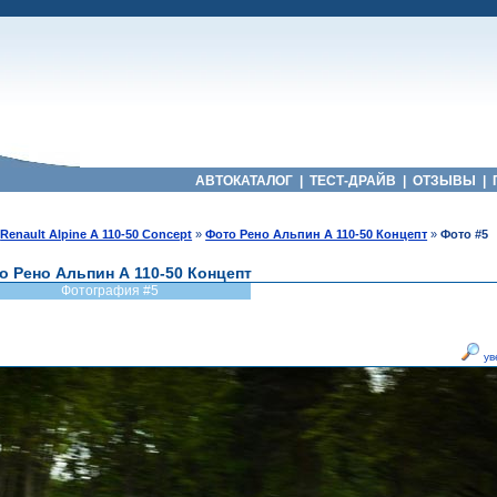
АВТОКАТАЛОГ
|
ТЕСТ-ДРАЙВ
|
ОТЗЫВЫ
|
»
Renault Alpine A 110-50 Concept
»
Фото Рено Альпин А 110-50 Концепт
»
Фото #5
о Рено Альпин А 110-50 Концепт
Фотография #5
ув