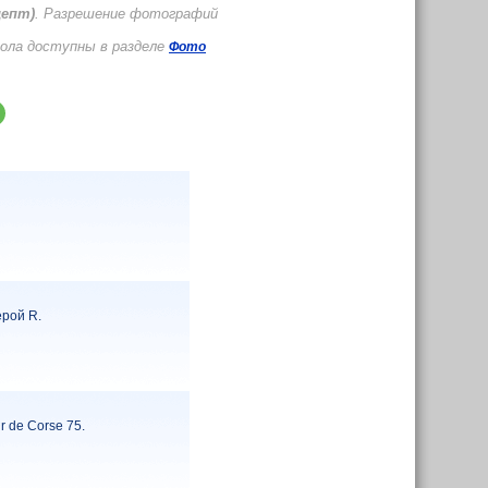
цепт)
. Разрешение фотографий
тола доступны в разделе
Фото
ерой R.
 de Corse 75.