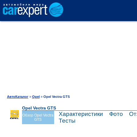
АВТОКАТАЛОГ
СРАВНЕНИЕ
ОТЗЫВЫ
ТЕСТ-ДРАЙВ
АвтоКаталог
»
Opel
»
Opel Vectra GTS
Opel Vectra GTS
ПРОДАЖА
Характеристики
Фото
От
Обзор Opel Vectra
GTS
Тесты
ШИНЫ