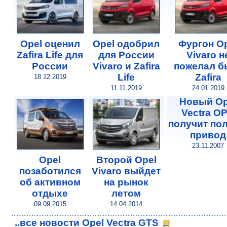
Opel оценил
Opel одобрил
Фургон O
Zafira Life для
для России
Vivaro н
России
Vivaro и Zafira
пожелал б
Life
Zafira
18.12.2019
11.11.2019
24.01.2019
Новый Op
Vectra O
получит по
привод
23.11.2007
Opel
Второй Opel
позаботился
Vivaro выйдет
об активном
на рынок
отдыхе
летом
09.09.2015
14.04.2014
..все новости Opel Vectra GTS