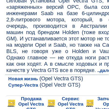
силовая установка Opel Vectra GTS, 
«заряженных» версий OPC, была соз
инженерами Saab на базе 6-цилиндро
2,8-литрового мотора, который, в 
очередь, производится в Австралии
машин под брендом Holden (тоже вхо
GM). И устанавливается этот мотор не т
на модели Opel и Saab, но также на Cad
BLS, не говоря уже о Holden и Vaux
Однако главное — не откуда ноги раст
как они ходят. А в смысле ходовых и п
качеств у Vectra GTS все в порядке.
..да
(Opel Vectra GTS)
Новая жизнь
(Opel Vectr GTS)
Супер-Vectra
Продажа
Сервис
Запч
Opel Vectra
Opel Vectra
Op