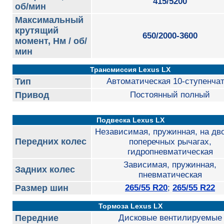
415/5200
об/мин
Максимальный
крутящий
650/2000-3600
момент, Нм / об/
мин
Трансмиссия Lexus LX
Тип
Автоматическая 10-ступенча
Привод
Постоянный полный
Подвеска Lexus LX
Независимая, пружинная, на дв
Передних колес
поперечных рычагах,
гидропневматическая
Зависимая, пружинная,
Задних колес
пневматическая
Размер шин
265/55 R20
;
265/55 R22
Тормоза Lexus LX
Передние
Дисковые вентилируемые