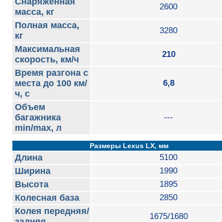
Снаряженная
2600
масса, кг
Полная масса,
3280
кг
Максимальная
210
скорость, км/ч
Время разгона с
места до 100 км/
6,8
ч, с
Объем
багажника
---
min/max, л
Размеры Lexus LX, мм
Длина
5100
Ширина
1990
Высота
1895
Колесная база
2850
Колея передняя/
1675/1680
задняя