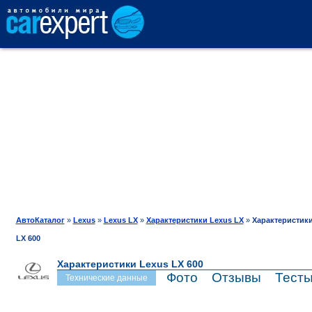
АВТОКАТАЛОГ
СРАВНЕНИЕ
ОТЗЫВЫ
ТЕСТ-ДРАЙВ
АвтоКаталог
»
Lexus
»
Lexus LX
»
Характеристики Lexus LX
»
Характеристики
LX 600
ПРОДАЖА
Характеристики Lexus LX 600
Фото
Отзывы
Тест
Технические данные
ШИНЫ