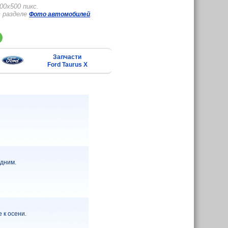
0x500 пикс.
в разделе
.
Фото автомобилей
Запчасти
Ford Taurus X
едним.
 к осени.