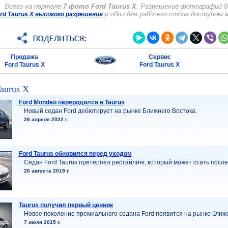
Всего на портале
7 фото Ford Taurus X
. Разрешение фотографий 80
и обои для рабочего стола доступны 
d Taurus X высокого разрешения
Продажа
Сервис
Ford Taurus X
Ford Taurus X
aurus X
Ford Mondeo переродился в Taurus
Новый седан Ford дебютирует на рынке Ближнего Востока.
26 апреля 2022 г.
Ford Taurus обновился перед уходом
Седан Ford Taurus претерпел рестайлинг, который может стать посл
26 августа 2019 г.
Taurus получил первый ценник
Новое поколение премиального седана Ford появится на рынке ближе
7 июля 2015 г.