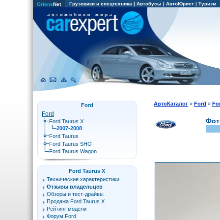
Грузовики и спецтехника
|
Автобусы
|
АвтоЮрист
|
Туризм
Oriens
Net
АвтоКаталог
»
Ford
»
Fo
Ford
Ford
Фот
Ford Taurus X
2007-2008
Ford Taurus
Ford Taurus SHO
Ford Taurus Wagon
Ford Taurus X
Технические характеристики
Отзывы владельцев
Обзоры и тест-драйвы
Продажа Ford Taurus X
Рейтинг модели
Форум Ford