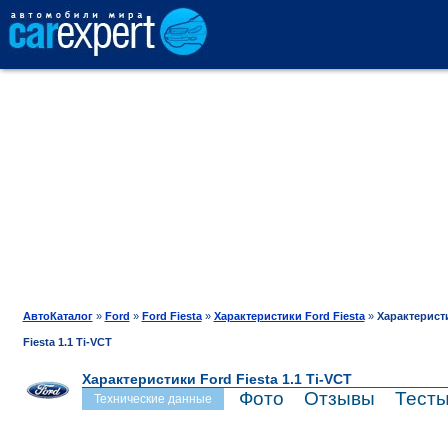
АВТОКАТАЛОГ
СРАВНЕНИЕ
ОТЗЫВЫ
ТЕСТ-ДРАЙВ
АвтоКаталог
»
Ford
»
Ford Fiesta
»
Характеристики Ford Fiesta
»
Характерист
Fiesta 1.1 Ti-VCT
ПРОДАЖА
Характеристики Ford Fiesta 1.1 Ti-VCT
Фото
Отзывы
Тест
Технические данные
ШИНЫ