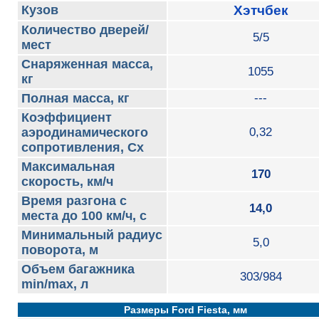
Кузов
Хэтчбек
Количество дверей/
5/5
мест
Снаряженная масса,
1055
кг
Полная масса, кг
---
Коэффициент
аэродинамического
0,32
сопротивления, Сх
Максимальная
170
скорость, км/ч
Время разгона с
14,0
места до 100 км/ч, с
Минимальный радиус
5,0
поворота, м
Объем багажника
303/984
min/max, л
Размеры Ford Fiesta, мм