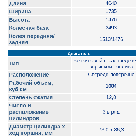
Длина
4040
Ширина
1735
Высота
1476
Колесная база
2493
Колея передняя/
1513/1476
задняя
Двигатель
Бензиновый с распредел
Тип
впрыском топлива
Расположение
Спереди поперечно
Рабочий объем,
1084
куб.см
Степень сжатия
12,0
Число и
расположение
3 в ряд
цилиндров
Диаметр цилиндра х
73,0 x 86,3
ход поршня, мм