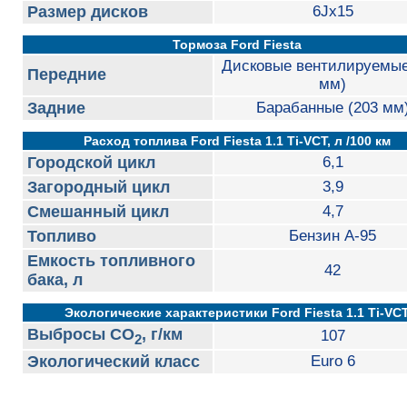
Размер дисков
6Jx15
Тормоза Ford Fiesta
Дисковые вентилируемые
Передние
мм)
Задние
Барабанные (203 мм
Расход топлива Ford Fiesta 1.1 Ti-VCT, л /100 км
Городской цикл
6,1
Загородный цикл
3,9
Смешанный цикл
4,7
Топливо
Бензин А-95
Емкость топливного
42
бака, л
Экологические характеристики Ford Fiesta 1.1 Ti-VC
Выбросы CO
, г/км
107
2
Экологический класс
Euro 6