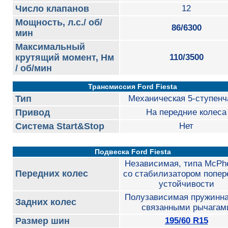
Число клапанов
12
Мощность, л.с./ об/
86/6300
мин
Максимальный
крутящий момент, Нм
110/3500
/ об/мин
Трансмиссия Ford Fiesta
Тип
Механическая 5-ступенч
Привод
На передние колеса
Система Start&Stop
Нет
Подвеска Ford Fiesta
Независимая, типа McPh
Передних колес
со стабилизатором попер
устойчивости
Полузависимая пружинна
Задних колес
связанными рычагам
Размер шин
195/60 R15