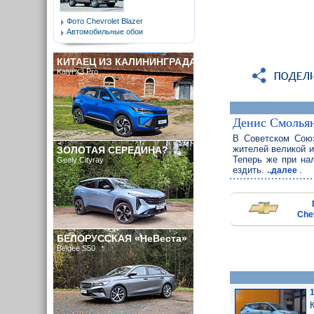
Фото Chevrolet Blazer
Автомобильные обои
КИТАЕЦ ИЗ КАЛИНИНГРАДА
Kaiyi X3 Pro
Денис Смолья
В Советском Союз
жителей великой и
ЗОЛОТАЯ СЕРЕДИНА?
Теперь же при на
Geely Cityray
ездить.
.
..далее
Chev
БЕЛОРУССКАЯ «НеВеста»
Belgee S50