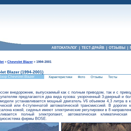
АВТОКАТАЛОГ
|
ТЕСТ-ДРАЙВ
|
ОТЗЫВЫ
|
let
»
Chevrolet Blazer
»
1994-2001
let Blazer (1994-2001)
зор Chevrolet Blazer
Характеристики
Фото
Отзывы
Тесты
ссии внедорожник, выпускаемый как с полным приводом, так и с приво
купателям предлагаются два вида кузова: укороченный 3-дверный и бо
 модели устанавливается мощный двигатель V6 объемом 4,3 литра в к
ческой или 4-ступенчатой автоматической трансмиссией. В дорогих 
салона кожей, сиденья имеют электрические регулировки в 8 направлен
авливается полный электропакет, автоматическая климатическая
удиосистема фирмы BOSE.