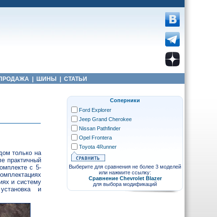
ПРОДАЖА
|
ШИНЫ
|
СТАТЬИ
Соперники
Ford Explorer
Jeep Grand Cherokee
Nissan Pathfinder
Opel Frontera
Toyota 4Runner
дом только на
ле практичный
омплекте с 5-
Выберите для сравнения не более 3 моделей
или нажмите ссылку:
комплектациях
Сравнение Chevrolet Blazer
иях и систему
для выбора модификаций
 установка и