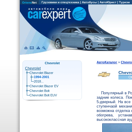
Грузовики и спецтехника
|
Автобусы
|
АвтоЮрист
|
Туризм
Oriens
Net
АвтоКаталог
»
Chevro
Chevrolet
Chevrolet
Chevro
Chevrolet Blazer
1994-2001
Об
2018...
Chevrolet Blazer EV
Chevrolet Bolt
Популярный в Ро
Chevrolet Bolt EUV
задние колеса. По
5-дверный. На все
ступенчаой механи
возможна отделка 
обогрева, устан
высококлассная а