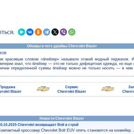
Обзоры и тест-драйвы Chevrolet Blazer
нов
е красивым словом «блейзер» называли этакий модный пиджачок. И
мперии знал, что блейзер — это не только дефицитная одежда, но еще 
личии определенной суммы блейзер можно не только носить — в нем
Продажа
Сервис
За
rolet Blazer
Chevrolet Blazer
Chevro
Новости Chevrolet Blazer
10.10.2025 Chevrolet возвращает Bolt в строй
Компактный кроссовер Chevrolet Bolt EUV опять становится на конвейер.