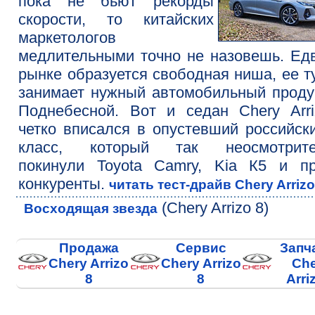
пока не бьют рекорды
скорости, то китайских
маркетологов
медлительными точно не назовешь. Ед
рынке образуется свободная ниша, ее т
занимает нужный автомобильный проду
Поднебесной. Вот и седан Chery Arr
четко вписался в опустевший российск
класс, который так неосмотрите
покинули Toyota Camry, Kia К5 и пр
конкуренты.
читать тест-драйв Chery Arrizo
(Chery Arrizo 8)
Восходящая звезда
Продажа
Сервис
Запч
Chery Arrizo
Chery Arrizo
Che
8
8
Arri