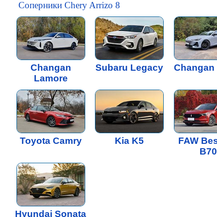
Соперники Chery Arrizo 8
Changan
Subaru Legacy
Changan 
Lamore
Toyota Camry
Kia K5
FAW Bes
B70
Hyundai Sonata