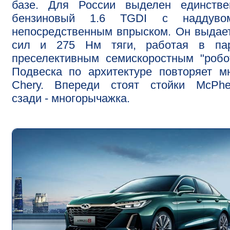
базе. Для России выделен единстве
бензиновый 1.6 TGDI с наддув
непосредственным впрыском. Он выдае
сил и 275 Нм тяги, работая в па
преселективным семискоростным "робо
Подвеска по архитектуре повторяет м
Chery. Впереди стоят стойки McPher
сзади - многорычажка.