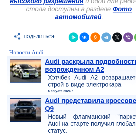
высокого разрешения
и обои для рабо
стола доступны в разделе
Фото
автомобилей
.
Новости Audi
Audi раскрыла подробност
возрожденном A2
Хэтчбек Audi A2 возвращает
строй в виде электрокара.
5 августа 2026 г.
Audi представила кроссов
Q9
Новый флагманский "паркет
Audi на старте получил глоба
статус.