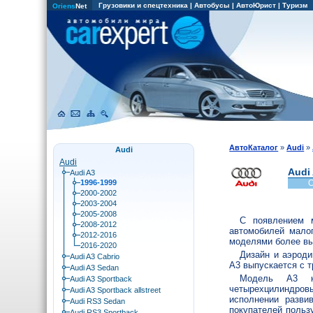
Грузовики и спецтехника
|
Автобусы
|
АвтоЮрист
|
Туризм
Oriens
Net
АвтоКаталог
»
Audi
»
Audi
Audi
Audi
Audi A3
1996-1999
О
2000-2002
2003-2004
2005-2008
С появлением 
2008-2012
автомобилей мало
2012-2016
моделями более вы
2016-2020
Дизайн и аэроди
Audi A3 Cabrio
A3 выпускается с т
Audi A3 Sedan
Модель А3 ко
Audi A3 Sportback
четырехцилиндро
Audi A3 Sportback allstreet
исполнении разви
Audi RS3 Sedan
покупателей польз
Audi RS3 Sportback