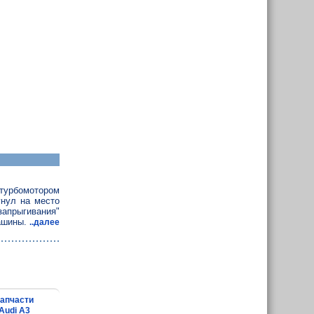
 турбомотором
гнул на место
запрыгивания"
ашины.
..далее
апчасти
Audi A3