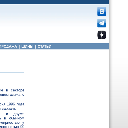
ПРОДАЖА
|
ШИНЫ
|
СТАТЬИ
ие в секторе
опоставима с
юня 1996 года
 вариант.
с. и двумя
ль в обычном
улярностью у
 мощностью 90