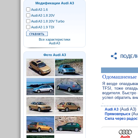
Модификации Audi A3
Audi A3 1.6
Audi A3 1.8 20V
Audi A3 1.8 20V Turbo
Audi A3 1.9 TDI
Все характеристики
Audi A3
Фото Audi A3
Одомашненые
Я везде опаздыва
TFSI, тоже опазд
водителя. Быстро 
успел обратить в
.
(Audi A3)
Audi A3
(Aud
Прямовпрыск
Сила через радос