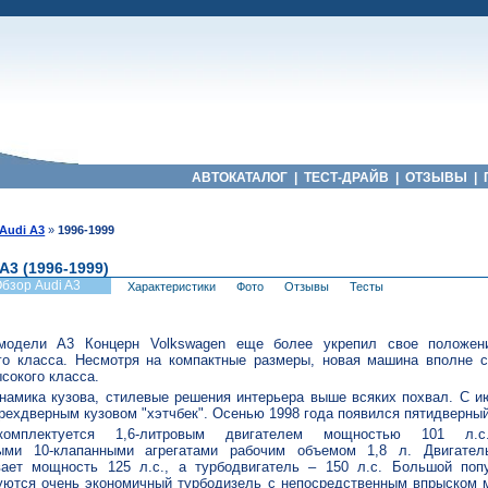
АВТОКАТАЛОГ
|
ТЕСТ-ДРАЙВ
|
ОТЗЫВЫ
|
Audi A3
»
1996-1999
 A3 (1996-1999)
бзор Audi A3
Характеристики
Фото
Отзывы
Тесты
модели А3 Концерн Volkswagen еще более укрепил свое положен
го класса. Несмотря на компактные размеры, новая машина вполне с
сокого класса.
намика кузова, стилевые решения интерьера выше всяких похвал. C и
рехдверным кузовом "хэтчбек". Осенью 1998 года появился пятидверный
мплектуется 1,6-литровым двигателем мощностью 101 л.
выми 10-клапанными агрегатами рабочим объемом 1,8 л. Двигате
вает мощность 125 л.с., а турбодвигатель – 150 л.с. Большой поп
уются очень экономичный турбодизель с непосредственным впрыском