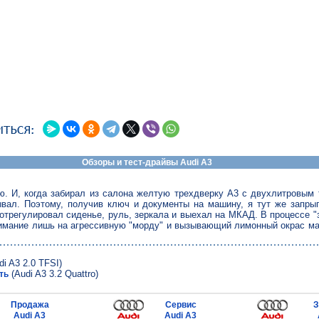
Обзоры и тест-драйвы Audi A3
ю. И, когда забирал из салона желтую трехдверку A3 с двухлитровым
ывал. Поэтому, получив ключ и документы на машину, я тут же запры
отрегулировал сиденье, руль, зеркала и выехал на МКАД. В процессе "
нимание лишь на агрессивную "морду" и вызывающий лимонный окрас м
i A3 2.0 TFSI)
(Audi A3 3.2 Quattro)
ть
Продажа
Сервис
З
Audi A3
Audi A3