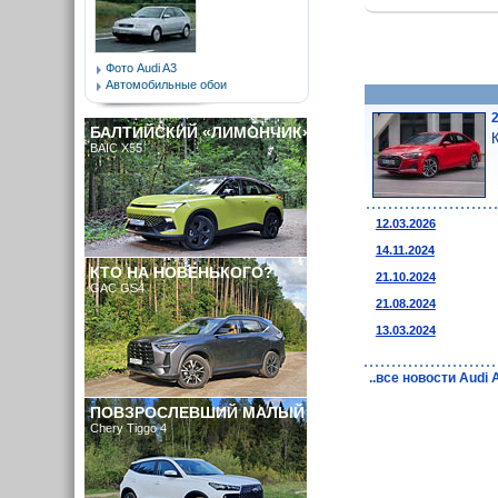
Фото Audi A3
Автомобильные обои
БАЛТИЙСКИЙ «ЛИМОНЧИК»
BAIC X55
12.03.2026
14.11.2024
КТО НА НОВЕНЬКОГО?
21.10.2024
GAC GS4
21.08.2024
13.03.2024
..все новости Audi
ПОВЗРОСЛЕВШИЙ МАЛЫЙ
Chery Tiggo 4