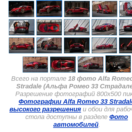
Всего на портале
18 фото Alfa Romeo
Stradale (Альфа Ромео 33 Страдале
Разрешение фотографий 800x500 пик
Фотографии Alfa Romeo 33 Stradal
высокого разрешения
и обои для рабо
стола доступны в разделе
Фото
автомобилей
.