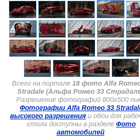
Всего на портале
18 фото Alfa Romeo
Stradale (Альфа Ромео 33 Страдале
Разрешение фотографий 800x500 пик
Фотографии Alfa Romeo 33 Stradal
высокого разрешения
и обои для рабо
стола доступны в разделе
Фото
автомобилей
.