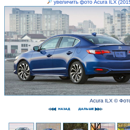
увеличить фото Acura ILX (201
Acura ILX © Фот