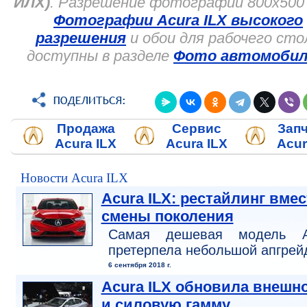
ИЛХ)
. Разрешение фотографий 800x500 
Фотографии Acura ILX высокого
разрешения
и обои для рабочего сто
доступны в разделе
Фото автомобил
Продажа
Сервис
Зап
Acura ILX
Acura ILX
Acur
Новости Acura ILX
Acura ILX: рестайлинг вмес
смены поколения
Самая дешевая модель A
претерпела небольшой апгрей
6 сентября 2018 г.
Acura ILX обновила внешн
и силовую гамму