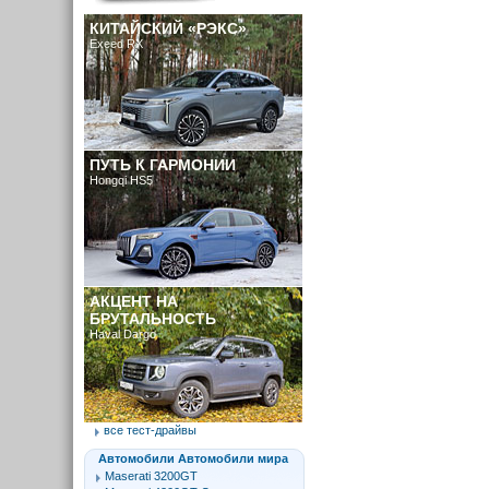
КИТАЙСКИЙ «РЭКС»
Exeed RX
ПУТЬ К ГАРМОНИИ
Hongqi HS5
АКЦЕНТ НА
БРУТАЛЬНОСТЬ
Haval Dargo
все тест-драйвы
Автомобили Автомобили мира
Maserati 3200GT