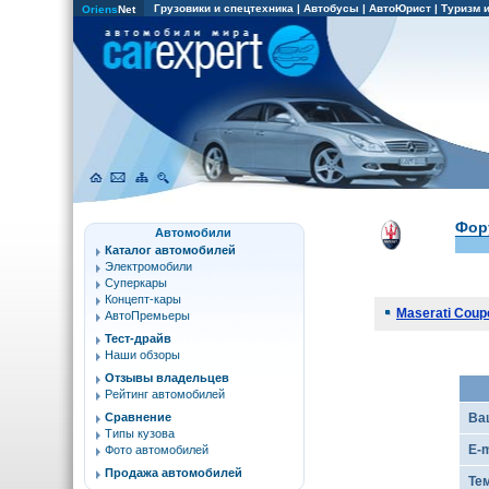
Грузовики и спецтехника
|
Автобусы
|
АвтоЮрист
|
Туризм 
Oriens
Net
Фор
Автомобили
Каталог автомобилей
Электромобили
Суперкары
Концепт-кары
Maserati Coup
АвтоПремьеры
Тест-драйв
Наши обзоры
Отзывы владельцев
Рейтинг автомобилей
Сравнение
Ва
Типы кузова
E-m
Фото автомобилей
Продажа автомобилей
Те