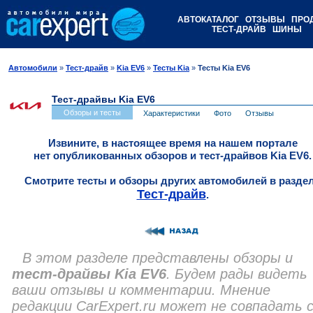
АВТОКАТАЛОГ
ОТЗЫВЫ
ПРО
ТЕСТ-ДРАЙВ
ШИНЫ
Автомобили
»
Тест-драйв
»
Kia EV6
»
Тесты Kia
»
Тесты Kia EV6
Тест-драйвы Kia EV6
Обзоры и тесты
Характеристики
Фото
Отзывы
Извините, в настоящее время на нашем портале
нет опубликованных обзоров и тест-драйвов Kia EV6.
Смотрите тесты и обзоры других автомобилей в разде
Тест-драйв
.
В этом разделе представлены обзоры и
тест-драйвы Kia EV6
. Будем рады видеть
ваши отзывы и комментарии. Мнение
редакции CarExpert.ru может не совпадать 