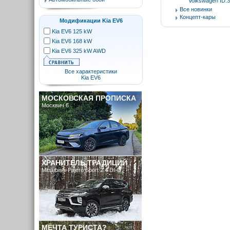
Volkswagen ID.3
Все новинки
Концепт-кары
Модификации Kia EV6
Kia EV6 125 kW
Kia EV6 168 kW
Kia EV6 325 kW AWD
Все характеристики
Kia EV6
МОСКОВСКАЯ ПРОПИСКА
Москвич 6
ХРАНИТЕЛЬ ТРАДИЦИЙ
Mitsubishi Pajero Sport 2.4 DI-D
МЕЧТА ТУРИСТА?