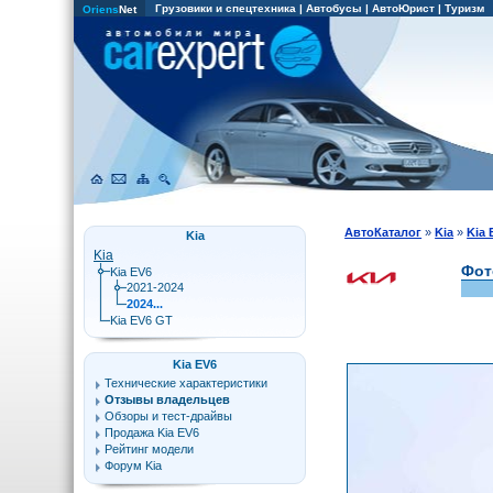
Грузовики и спецтехника
|
Автобусы
|
АвтоЮрист
|
Туризм
Oriens
Net
АвтоКаталог
»
Kia
»
Kia 
Kia
Kia
Фот
Kia EV6
2021-2024
2024...
Kia EV6 GT
Kia EV6
Технические характеристики
Отзывы владельцев
Обзоры и тест-драйвы
Продажа Kia EV6
Рейтинг модели
Форум Kia