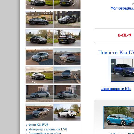
Фотографии 
Новости Kia E
..все новости Kia
Фото Kia EV6
Интерьер салона Kia EV6
Автомобильные обои