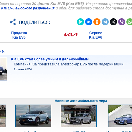
Всего на портале
20 фото Kia EV6 (Киа ЕВ6)
. Разрешение фотографий
и обои для рабочего стола доступны в р
Kia EV6 высокого разрешения
Продажа
Сервис
Kia EV6
Kia EV6
V6
Kia EV6 стал более умным и дальнобойным
Компания Kia представила электрокар EV6 после модернизации.
15 мая 2024 г.
Новинки автомобильного мира