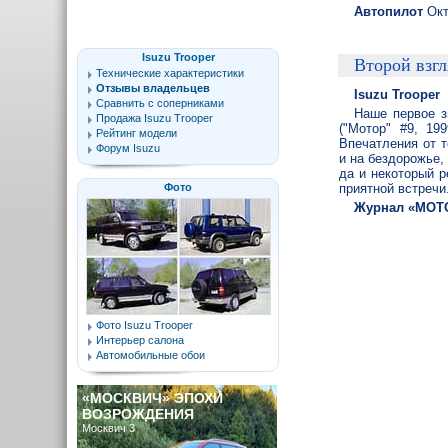
Автопилот
Окт
Isuzu Trooper
Второй взгл
Технические характеристики
Отзывы владельцев
Isuzu Trooper
Сравнить с соперниками
Наше первое з
Продажа Isuzu Trooper
("Мотор" #9, 19
Рейтинг модели
Впечатления от 
Форум Isuzu
и на бездорожье,
да и некоторый р
Фото
приятной встречи
Журнал «МОТ
Фото Isuzu Trooper
Интерьер салона
Автомобильные обои
«МОСКВИЧ» ЭПОХИ
ВОЗРОЖДЕНИЯ
Москвич 3