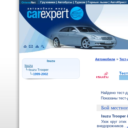
Грузовики
|
Автобусы
|
Туризм
|
Горные лыжи
|
АвтоЮрист
Oriens
Net
»
Автомобили
Тест
Isuzu
Isuzu
Isuzu Trooper
Тест
1999-2002
Найдено тест-д
Показаны тест-
Бой местног
Isuzu Trooper 
Узок круг этих
внедорожников .