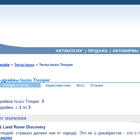
АВТОКАТАЛОГ
|
ПРОДАЖА
|
АВТОФИРМЫ
»
»
-драйв
Тесты Isuzu
Тесты Isuzu Trooper
-драйвы Isuzu Trooper
Обзоры и тесты
Характеристики
Фото
Отзывы
райвов Isuzu Trooper:
3
драйвы: с
1
по
3
о значения
& Land Rover Discovery
 людей, страшно далеки они от народа. Это не о декабристах - это о 
..далее