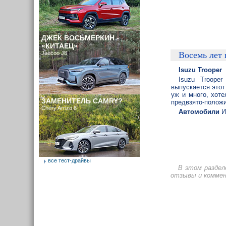
ДЖЕК ВОСЬМЕРКИН -
«КИТАЕЦ»
Jaecoo J8
Восемь лет 
Isuzu Trooper
Isuzu Troope
выпускается этот
уж и много, хот
ЗАМЕНИТЕЛЬ CAMRY?
предвзято-полож
Chery Arrizo 8
Автомобили
И
все тест-драйвы
В этом раздел
отзывы и коммен