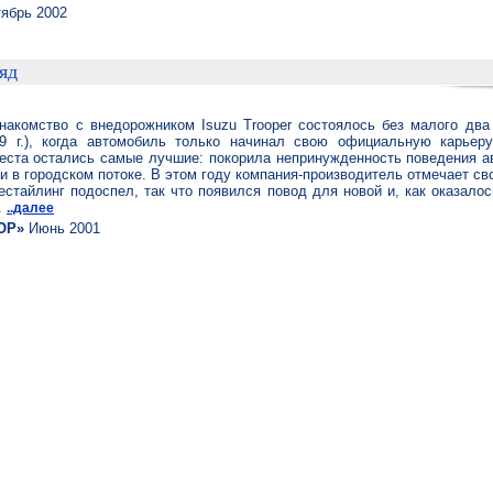
ябрь 2002
яд
накомство с внедорожником Isuzu Trooper состоялось без малого два
99 г.), когда автомобиль только начинал свою официальную карьер
теста остались самые лучшие: покорила непринужденность поведения а
 и в городском потоке. В этом году компания-производитель отмечает сво
естайлинг подоспел, так что появился повод для новой и, как оказалос
.
..далее
ОР»
Июнь 2001