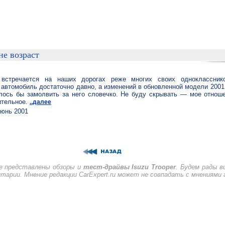
не возраст
r встречается на наших дорогах реже многих своих одноклассник
 автомобиль достаточно давно, а изменений в обновленной модели 2001 
елось бы замолвить за него словечко. Не буду скрывать — мое отнош
ительное.
..далее
юнь 2001
е представлены обзоры и
тест-драйвы Isuzu Trooper
. Будем рады 
тарии. Мнение редакции CarExpert.ru может не совпадать с мнениями 