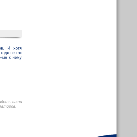
ов. И хотя
года не так
ение к нему
видеть ваши
авторов.