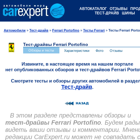
АВТОКАТАЛОГ
ОТЗЫВЫ
ПРО
ТЕСТ-ДРАЙВ
ШИНЫ
Автомобили
»
Тест-драйв
»
Ferrari Portofino
»
Тесты Ferrari
»
Тесты Ferrari Porto
Тест-драйвы Ferrari Portofino
Обзоры и тесты
Характеристики
Фото
Отзывы
Извините, в настоящее время на нашем портале
нет опубликованных обзоров и тест-драйвов Ferrari Portof
Смотрите тесты и обзоры других автомобилей в разде
Тест-драйв
.
В этом разделе представлены обзоры и
тест-драйвы Ferrari Portofino
. Будем рады
видеть ваши отзывы и комментарии. Мнен
редакции CarExpert.ru может не совпадать 