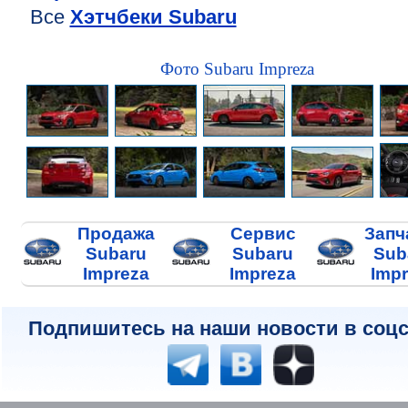
Все
Хэтчбеки Subaru
Фото Subaru Impreza
Продажа
Сервис
Запч
Subaru
Subaru
Sub
Impreza
Impreza
Imp
Подпишитесь на наши новости в соцс