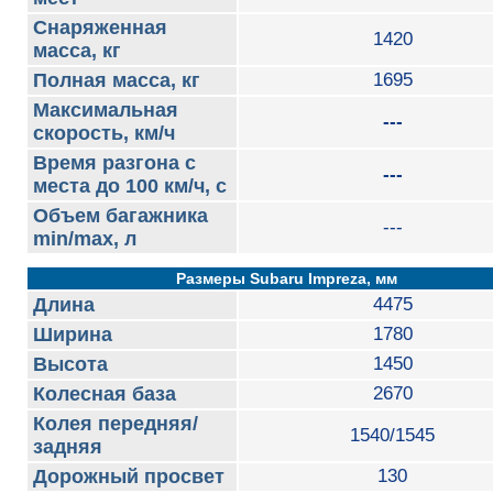
Снаряженная
1420
масса, кг
Полная масса, кг
1695
Максимальная
---
скорость, км/ч
Время разгона с
---
места до 100 км/ч, с
Объем багажника
---
min/max, л
Размеры Subaru Impreza, мм
Длина
4475
Ширина
1780
Высота
1450
Колесная база
2670
Колея передняя/
1540/1545
задняя
Дорожный просвет
130