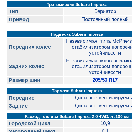
Трансмиссия Subaru Impreza
Тип
Вариатор
Привод
Постоянный полный
Подвеска Subaru Impreza
Независимая, типа McPhers
Передних колес
стабилизатором попереч
устойчивости
Независимая, многорычажна
Задних колес
стабилизатором попереч
устойчивости
Размер шин
205/50 R17
Тормоза Subaru Impreza
Передние
Дисковые вентилируем
Задние
Дисковые вентилируем
Расход топлива Subaru Impreza 2.0 4WD, л /100 км
Городской цикл
10,9
Загородный цикл
6,1