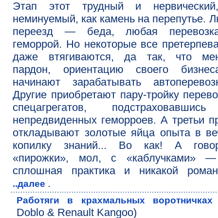
Этап этот трудный и нервический
неминуемый, как камень на перепутье. 
переезд — беда, любая перевоз
геморрой. Но некоторые все претерпев
даже втягиваются, да так, что мен
пардон, ориентацию своего бизнес
начинают зарабатывать автоперевозк
Другие приобретают пару-тройку перев
спецагрегатов, подстраховавшис
непредвиденных геморроев. А третьи п
откладывают золотые яйца опыта в в
копилку знаний... Во как! А говор
«пирожки», мол, с «каблучками» —
сплошная практика и никакой романт
.
..далее
Работяги в крахмальных воротничках
Doblo & Renault Kangoo)