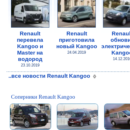
Renault
Renault
Renaul
перевела
приготовила
обнов
Kangoo и
новый Kangoo
электрич
Master на
Kango
24.04.2019
водород
14.12.201
23.10.2019
..все новости Renault Kangoo
Соперники Renault Kangoo