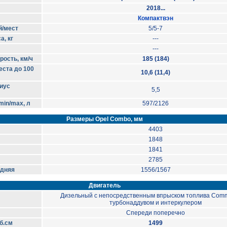
2018...
Компактвэн
й/мест
5/5-7
, кг
---
---
ость, км/ч
185 (184)
еста до 100
10,6 (11,4)
иус
5,5
in/max, л
597/2126
Размеры Opel Combo, мм
4403
1848
1841
2785
адняя
1556/1567
Двигатель
Дизельный с непосредственным впрыском топлива Comm
турбонаддувом и интеркулером
Спереди поперечно
б.см
1499