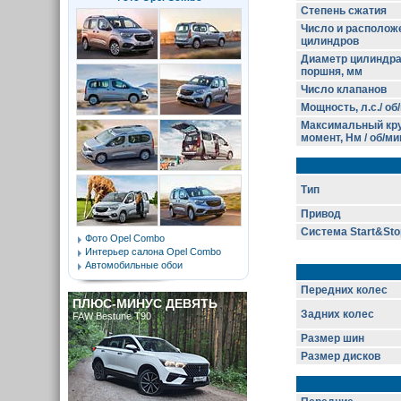
Степень сжатия
Число и располож
цилиндров
Диаметр цилиндра
поршня, мм
Число клапанов
Мощность, л.с./ об
Максимальный кр
момент, Нм / об/ми
Тип
Привод
Система Start&Sto
Фото Opel Combo
Интерьер салона Opel Combo
Автомобильные обои
Передних колес
ПЛЮС-МИНУС ДЕВЯТЬ
Задних колес
FAW Bestune T90
Размер шин
Размер дисков