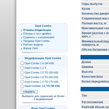
Годы выпуска
Кузов
Количество двере
Снаряженная масса
Полная масса, кг
Opel Combo
Максимальная скор
Отзывы владельцев
Время разгона с м
Обзоры и тест-драйвы
км/ч, с
Сравнить с соперниками
Продажа Opel Combo
Минимальный рад
Рейтинг модели
поворота, м
Форум Opel
Объем багажника m
Модификации Opel Combo
Длина
Opel Combo 1.6 (84 kW)
Ширина
Opel Combo 1.2 T
Высота
Opel Combo 1.5 TD (56 kW)
Колесная база
Opel Combo 1.6 TD (66 kW)
Колея передняя/з
Opel Combo 1.5 TD (75 kW)
Opel Combo 1.5 TD (96 kW)
Тип
Выберите для сравнения не более
4 модификаций
Расположение
Рабочий объем, ку
Фото Opel Combo