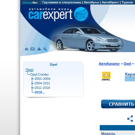
Грузовики и спецтехника
|
Автобусы
|
АвтоЮрист
|
Туризм
Oriens
Net
АвтоКаталог
»
Opel
»
Opel
Opel
Хара
Opel Combo
2001-2004
2004-2011
2011-2018
2018...
Модель