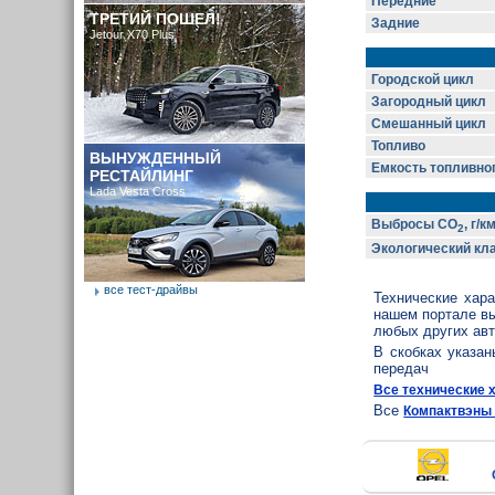
Передние
ТРЕТИЙ ПОШЕЛ!
Задние
Jetour X70 Plus
Городской цикл
Загородный цикл
Смешанный цикл
Топливо
ВЫНУЖДЕННЫЙ
Емкость топливног
РЕСТАЙЛИНГ
Lada Vesta Cross
Выбросы CO
, г/к
2
Экологический кл
все тест-драйвы
Технические хар
нашем портале в
любых других ав
В скобках указа
передач
Все технические 
Все
Компактвэны 