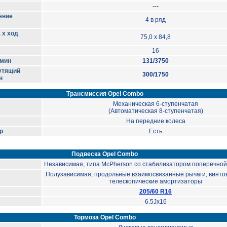
---
ение
4 в ряд
 х ход
75,0 x 84,8
16
/мин
131/3750
утящий
300/1750
н
Трансмиссия Opel Combo
Механическая 6-ступенчатая
(Автоматическая 8-ступенчатая)
На передние колеса
p
Есть
Подвеска Opel Combo
Независимая, типа McPherson со стабилизатором поперечной
Полузависимая, продольные взаимосвязанные рычаги, винто
телескопические амортизаторы
205/60 R16
6.5Jx16
Тормоза Opel Combo