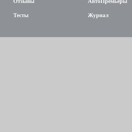
Отзывы
АвтоПремьеры
Тесты
Журнал