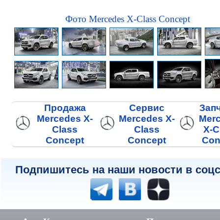
Фото Mercedes X-Class Concept
Продажа
Сервис
Зап
Mercedes X-
Mercedes X-
Mer
Class
Class
X-C
Concept
Concept
Con
Подпишитесь на наши новости в соцс