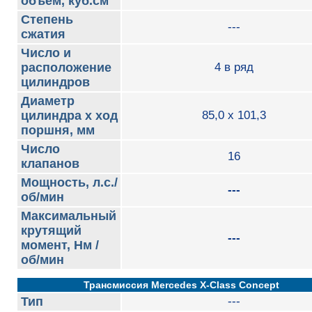
объем, куб.см
Степень
---
сжатия
Число и
расположение
4 в ряд
цилиндров
Диаметр
цилиндра х ход
85,0 x 101,3
поршня, мм
Число
16
клапанов
Мощность, л.с./
---
об/мин
Максимальный
крутящий
---
момент, Нм /
об/мин
Трансмиссия Mercedes X-Class Concept
Тип
---