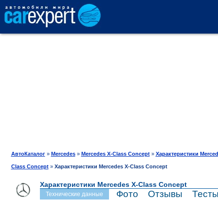
АВТОКАТАЛОГ
СРАВНЕНИЕ
ОТЗЫВЫ
ТЕСТ-ДРАЙВ
АвтоКаталог
»
Mercedes
»
Mercedes X-Class Concept
»
Характеристики Merced
Class Concept
»
Характеристики Mercedes X-Class Concept
ПРОДАЖА
Характеристики Mercedes X-Class Concept
Фото
Отзывы
Тест
Технические данные
ШИНЫ