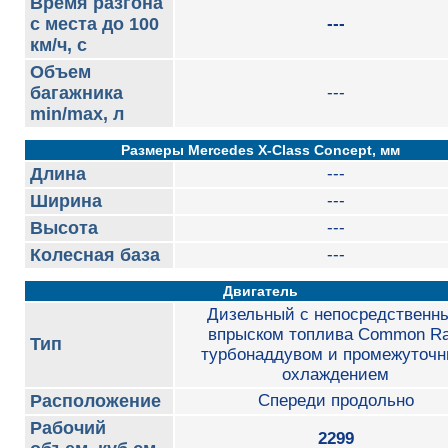
Время разгона
с места до 100
---
км/ч, с
Объем
багажника
---
min/max, л
Размеры Mercedes X-Class Concept, мм
Длина
---
Ширина
---
Высота
---
Колесная база
---
Двигатель
Дизельный с непосредственн
впрыском топлива Common Rai
Тип
турбонаддувом и промежуточ
охлаждением
Расположение
Спереди продольно
Рабочий
2299