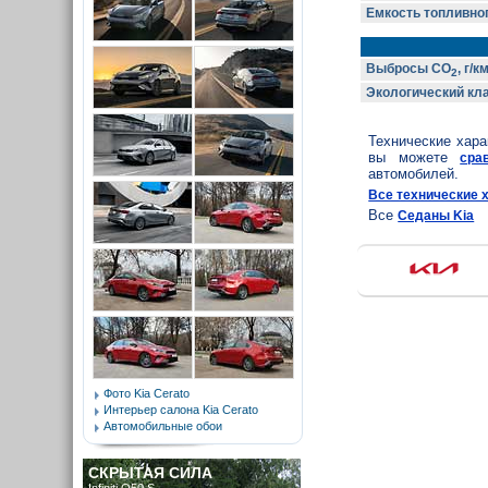
Емкость топливног
Выбросы CO
, г/к
2
Экологический кл
Технические хар
вы можете
сра
автомобилей.
Все технические х
Все
Седаны Kia
Фото Kia Cerato
Интерьер салона Kia Cerato
Автомобильные обои
СКРЫТАЯ СИЛА