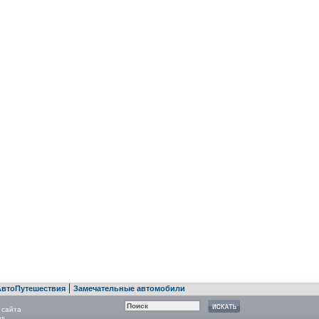
|
АвтоПутешествия
Замечательные автомобили
 сайта
es