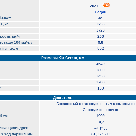
2021...
Седан
й/мест
4/5
, кг
1255
1720
ость, км/ч
203
ста до 100 км/ч, с
9,8
in/max, л
502
Размеры Kia Cerato, мм
4640
1800
1450
2700
т
150
Двигатель
Бензиновый с распределенным впрыском то
Спереди поперечно
б.см
1999
10,3
ение цилиндров
4 в ряд
 х ход поршня, мм
81,0 x 97,0