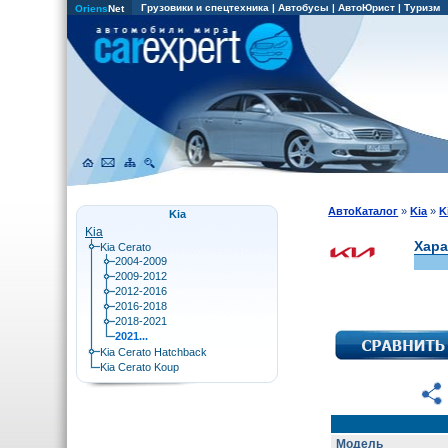
Грузовики и спецтехника
|
Автобусы
|
АвтоЮрист
|
Туризм
Oriens
Net
АвтоКаталог
»
Kia
»
K
Kia
Kia
Хара
Kia Cerato
2004-2009
2009-2012
2012-2016
2016-2018
2018-2021
2021...
Kia Cerato Hatchback
Kia Cerato Koup
Модель