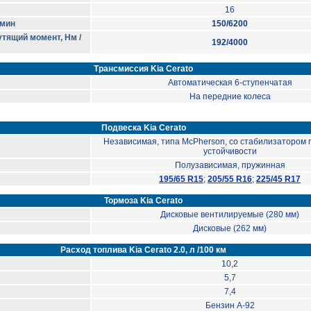
16
/мин
150/6200
тящий момент, Нм /
192/4000
Трансмиссия Kia Cerato
Автоматическая 6-ступенчатая
На передние колеса
Подвеска Kia Cerato
Независимая, типа McPherson, со стабилизатором
устойчивости
Полузависимая, пружинная
195/65 R15
;
205/55 R16
;
225/45 R17
Тормоза Kia Cerato
Дисковые вентилируемые (280 мм)
Дисковые (262 мм)
Расход топлива Kia Cerato 2.0, л /100 км
10,2
5,7
7,4
Бензин А-92