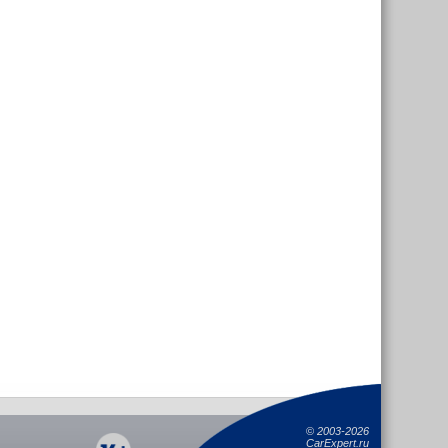
©
2003-2026
CarExpert.ru