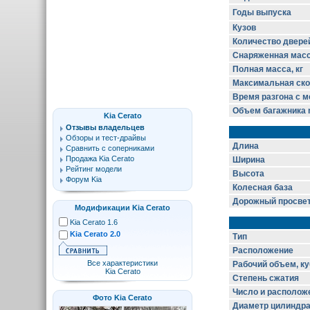
Годы выпуска
Кузов
Количество двере
Снаряженная масса
Полная масса, кг
Максимальная скор
Время разгона с ме
Объем багажника m
Kia Cerato
Отзывы владельцев
Обзоры и тест-драйвы
Длина
Сравнить с соперниками
Продажа Kia Cerato
Ширина
Рейтинг модели
Высота
Форум Kia
Колесная база
Дорожный просве
Модификации Kia Cerato
Kia Cerato 1.6
Kia Cerato 2.0
Тип
Расположение
Все характеристики
Рабочий объем, ку
Kia Cerato
Степень сжатия
Число и располож
Фото Kia Cerato
Диаметр цилиндра