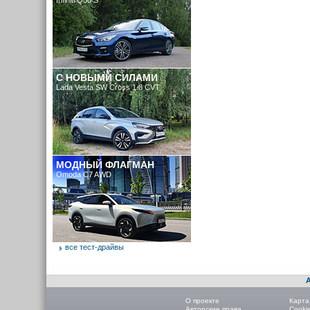
Infiniti Q50 S
C НОВЫМИ СИЛАМИ
Lada Vesta SW Cross 1.8 CVT
МОДНЫЙ ФЛАГМАН
Omoda C7 AWD
все тест-драйвы
О проекте
Карта
Авторские права
Cooki