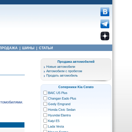
ПРОДАЖА
|
ШИНЫ
|
СТАТЬИ
Продажа автомобилей
Новые автомобили
Автомобили с пробегом
Продать автомобиль
Соперники Kia Cerato
BAIC U5 Plus
Changan Eado Plus
автомобилями.
Geely Emgrand
Honda Civic Sedan
Hyundai Elantra
Kaiyi E5
Lada Vesta