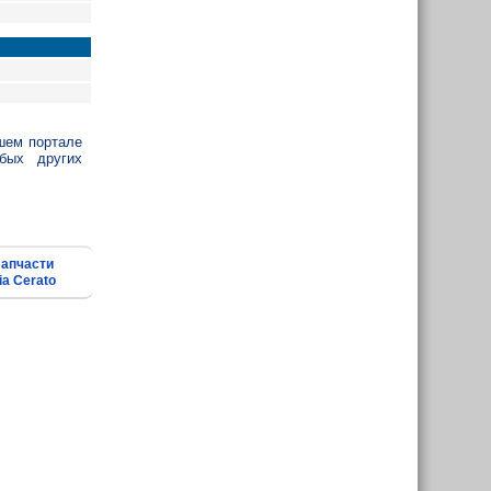
шем портале
бых других
апчасти
ia Cerato