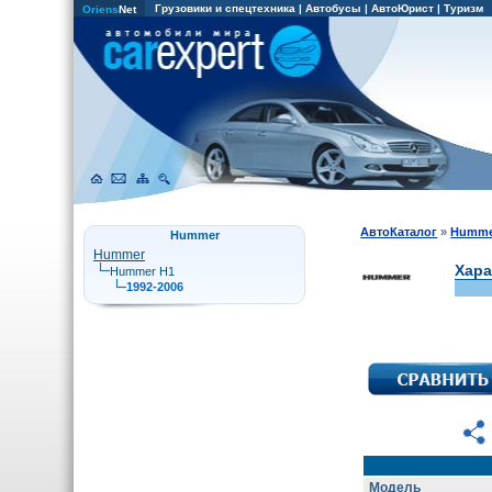
Грузовики и спецтехника
|
Автобусы
|
АвтоЮрист
|
Туризм
Oriens
Net
АвтоКаталог
»
Humme
Hummer
Hummer
Хара
Hummer H1
1992-2006
Модель