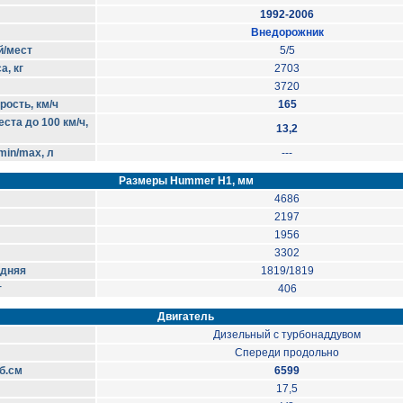
1992-2006
Внедорожник
й/мест
5/5
, кг
2703
3720
ость, км/ч
165
ста до 100 км/ч,
13,2
in/max, л
---
Размеры Hummer H1, мм
4686
2197
1956
3302
адняя
1819/1819
т
406
Двигатель
Дизельный с турбонаддувом
Спереди продольно
б.см
6599
17,5