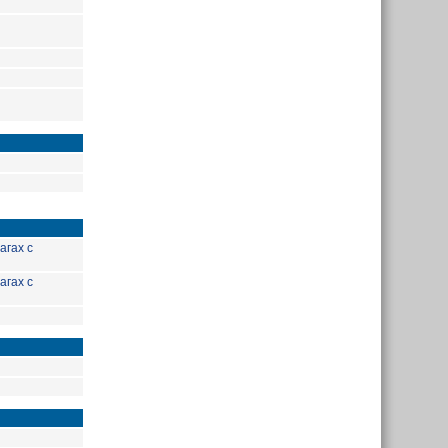
агах с
агах с