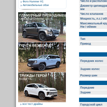
Число и располож
Фото Hummer H1
Автомобильные обои
Диаметр цилиндра
мм
Число клапанов
ГЛАМУРНЫЙ ПРОХОДИМЕЦ
Мощность, л.с./ об
Land Rover Defender 110
Максимальный кру
Нм / об/мин
Тип
Привод
ПОЧТИ ВЕЗДЕХОД?
Haval H3
Передних колес
Задних колес
ТРИЖДЫ ГЕРОЙ
Размер шин
Exeed TXL
Передние
Задние
все тест-драйвы
Городской цикл