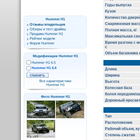
Годы выпуска
Кузов
Количество двере
Hummer H1
Снаряженная масса
Отзывы владельцев
Обзоры и тест-драйвы
Полная масса, кг
Продажа Hummer H1
Максимальная скор
Рейтинг модели
Время разгона с ме
Форум Hummer
с
Объем багажника m
Модификации Hummer H1
Hummer H1 6.5
Hummer H1 6.6
Длина
Ширина
Все характеристики
Высота
Hummer H1
Колесная база
Колея передняя/з
Фото Hummer H1
Дорожный просве
Тип
Расположение
Рабочий объем, ку
Степень сжатия