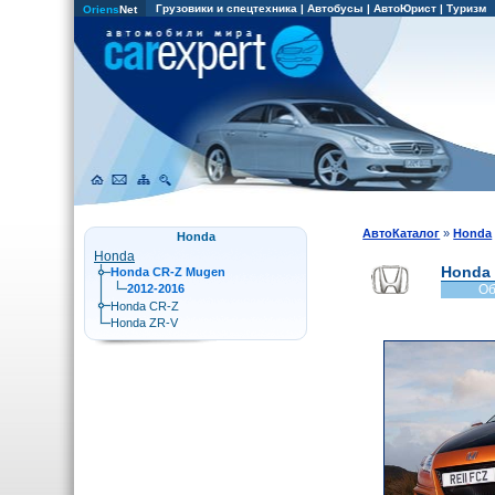
Грузовики и спецтехника
|
Автобусы
|
АвтоЮрист
|
Туризм
Oriens
Net
АвтоКаталог
»
Honda
Honda
Honda
Honda
Honda CR-Z Mugen
2012-2016
Об
Honda CR-Z
Honda ZR-V