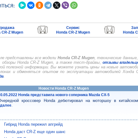
Продажа
Сервис
Зап
 CR-Z Mugen
Honda CR-Z Mugen
Honda C
ле представлены все модели
Honda CR-Z Mugen
, технические данны
, обзоры Honda CR-Z Mugen, а также тест-драйвы,
отзывы владельце
гой полезной информации. Вы можете узнать цены на новые автомоби
лонах и обменяться опытом по эксплуатации автомобилей Хонда 
.
да
Новости Honda CR-Z Mugen
30.05.2022 Honda представила нового соперника Mazda CX-5
Очередной кроссовер Honda дебютировал на моторшоу в китайско
.
..далее
Гибрид Honda пережил апгрейд
Honda даст CR-Z еще один шанс