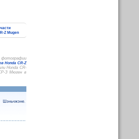
части
R-Z Mugen
е, фотографии
в Honda CR-Z
ли Honda CR-
СР-З Мюген в
м Шэньчжэне.