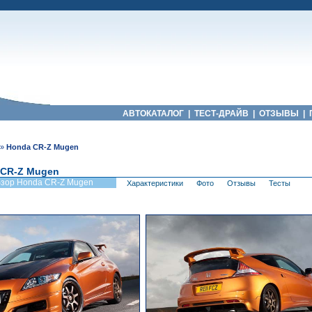
АВТОКАТАЛОГ
|
ТЕСТ-ДРАЙВ
|
ОТЗЫВЫ
|
»
Honda CR-Z Mugen
 CR-Z Mugen
зор Honda CR-Z Mugen
Характеристики
Фото
Отзывы
Тесты