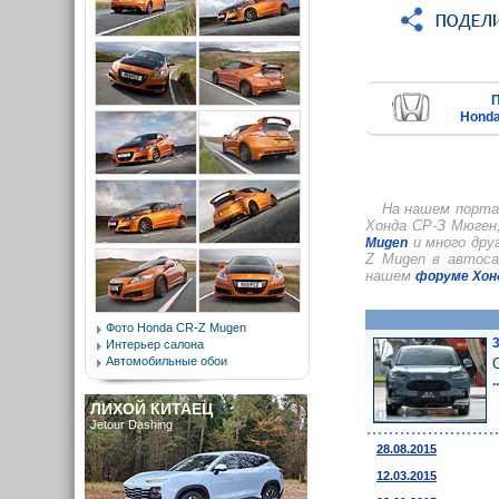
Honda
На нашем порта
Хонда СР-З Мюген
и много дру
Mugen
Z Mugen в автоса
нашем
форуме Хон
Фото Honda CR-Z Mugen
Интерьер салона
Автомобильные обои
ЛИХОЙ КИТАЕЦ
Jetour Dashing
28.08.2015
12.03.2015