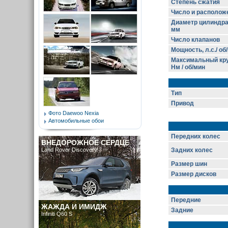
Степень сжатия
Число и располож
Диаметр цилиндра
мм
Число клапанов
Мощность, л.с./ об
Максимальный кру
Нм / об/мин
Тип
Привод
Фото Daewoo Nexia
Автомобильные обои
Передних колес
ВНЕДОРОЖНОЕ СЕРДЦЕ
Land Rover Discovery
Задних колес
Размер шин
Размер дисков
Передние
ЖАЖДА И ИМИДЖ
Задние
Infiniti Q60 S