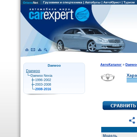
Грузовики и спецтехника
|
Автобусы
|
АвтоЮрист
|
Туризм
Oriens
Net
АвтоКаталог
»
Daewo
Daewoo
Daewoo
Хара
Daewoo Nexia
1996-2002
2003-2008
2008-2016
Модель