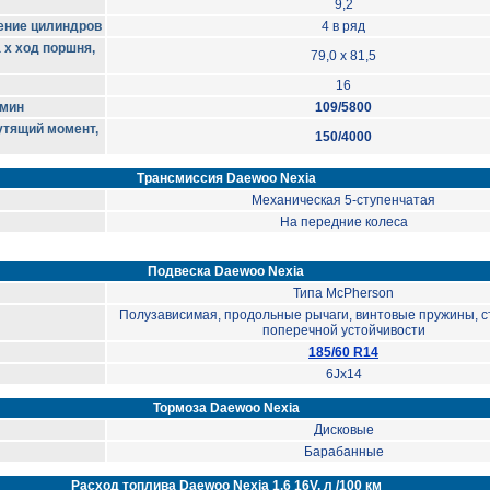
9,2
ение цилиндров
4 в ряд
 х ход поршня,
79,0 x 81,5
16
/мин
109/5800
тящий момент,
150/4000
Трансмиссия Daewoo Nexia
Механическая 5-ступенчатая
На передние колеса
Подвеска Daewoo Nexia
Типа McPherson
Полузависимая, продольные рычаги, винтовые пружины, 
поперечной устойчивости
185/60 R14
6Jx14
Тормоза Daewoo Nexia
Дисковые
Барабанные
Расход топлива Daewoo Nexia 1.6 16V, л /100 км