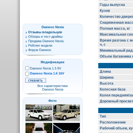
Годы выпуска
Кузов
Количество двере
Снаряженная масса
Daewoo Nexia
Полная масса, кг
Отзывы владельцев
Максимальная скор
Обзоры и тест-драйвы
Время разгона с ме
Продажа Daewoo Nexia
ч, с
Рейтинг модели
Форум Daewoo
Минимальный ради
Объем багажника m
Модификации
Daewoo Nexia 1.5 8V
Длина
Daewoo Nexia 1.6 16V
Ширина
Высота
Все характеристики
Колесная база
Daewoo Nexia
Колея передняя/з
Фото
Дорожный просве
Тип
Расположение
Рабочий объем, ку