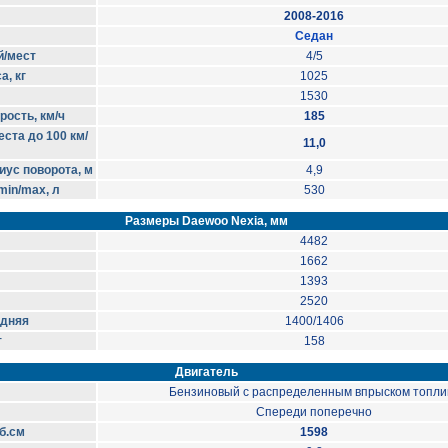
2008-2016
Седан
й/мест
4/5
, кг
1025
1530
ость, км/ч
185
ста до 100 км/
11,0
ус поворота, м
4,9
in/max, л
530
Размеры Daewoo Nexia, мм
4482
1662
1393
2520
адняя
1400/1406
т
158
Двигатель
Бензиновый с распределенным впрыском топли
Спереди поперечно
б.см
1598