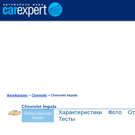
АВТОКАТАЛОГ
СРАВНЕНИЕ
ОТЗЫВЫ
ТЕСТ-ДРАЙВ
АвтоКаталог
»
Chevrolet
»
Chevrolet Impala
Chevrolet Impala
ПРОДАЖА
Характеристики
Фото
От
Обзор Chevrolet
Impala
Тесты
ШИНЫ