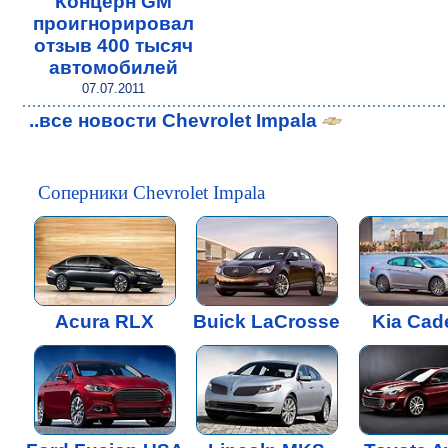
Концерн GM
проигнорировал
отзыв 400 тысяч
автомобилей
07.07.2011
..все новости Chevrolet Impala
Соперники Chevrolet Impala
Acura RLX
Buick LaCrosse
Kia Cad