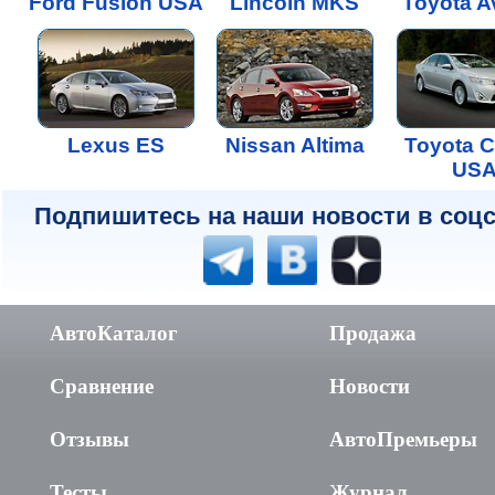
Ford Fusion USA
Lincoln MKS
Toyota A
Lexus ES
Nissan Altima
Toyota 
US
Подпишитесь на наши новости в соцс
АвтоКаталог
Продажа
Сравнение
Новости
Отзывы
АвтоПремьеры
Тесты
Журнал