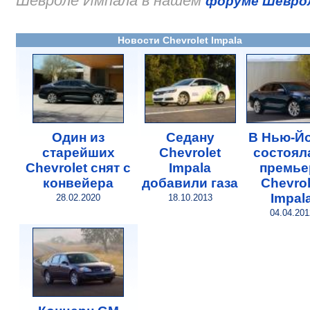
Шевроле Импала в нашем
форуме Шевро
Новости Chevrolet Impala
Один из
Седану
В Нью-Й
старейших
Chevrolet
состоял
Chevrolet снят с
Impala
премье
конвейера
добавили газа
Chevrol
Impal
28.02.2020
18.10.2013
04.04.201