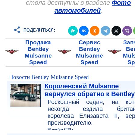
стола доступны в разделе
Фото
автомобилей
.
Продажа
Сервис
Зап
Bentley
Bentley
Ben
Mulsanne
Mulsanne
Mul
Speed
Speed
Sp
Новости Bentley Mulsanne Speed
Королевский Mulsanne
вернулся обратно к Bentley
Роскошный седан, на кот
некогда ездила британ
королева Елизавета II, вер
производителю.
28 ноября 2023 г.