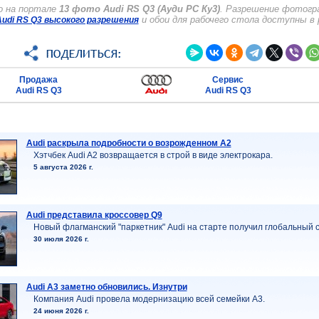
о на портале
13 фото Audi RS Q3 (Ауди РС Ку3)
. Разрешение фотогра
и обои для рабочего стола доступны в
udi RS Q3 высокого разрешения
Продажа
Сервис
Audi RS Q3
Audi RS Q3
Audi раскрыла подробности о возрожденном A2
Хэтчбек Audi A2 возвращается в строй в виде электрокара.
5 августа 2026 г.
Audi представила кроссовер Q9
Новый флагманский "паркетник" Audi на старте получил глобальный с
30 июля 2026 г.
Audi A3 заметно обновились. Изнутри
Компания Audi провела модернизацию всей семейки A3.
24 июня 2026 г.