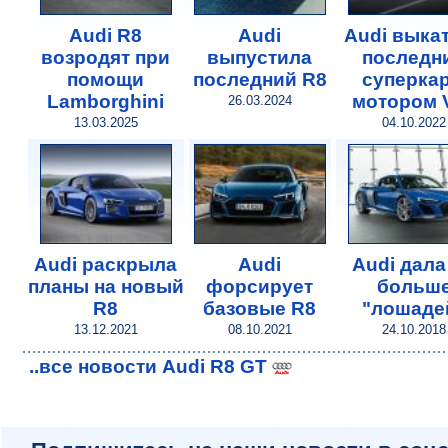
Audi R8
Audi
Audi выка
возродят при
выпустила
последн
помощи
последний R8
суперкар
Lamborghini
мотором 
26.03.2024
13.03.2025
04.10.2022
Audi раскрыла
Audi
Audi дала
планы на новый
форсирует
больш
R8
базовые R8
"лошаде
13.12.2021
08.10.2021
24.10.2018
..все новости Audi R8 GT