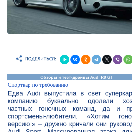
Обзоры и тест-драйвы Audi R8 GT
Спорткар по требованию
Едва Audi выпустила в свет суперка
компанию буквально одолели хоз
частных гоночных команд, да и пр
спортсмены-любители. «Хотим гоно
версию!» – дружно кричали они руково
Audi Sport. Массированная атака дл