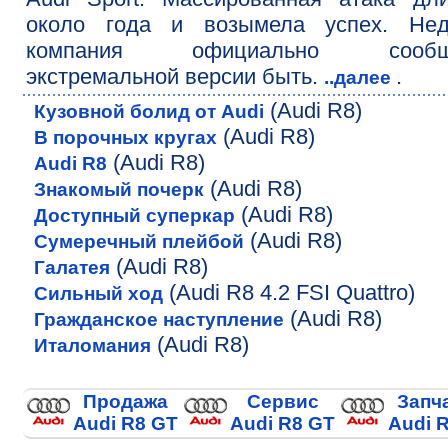
около года и возымела успех. Нед
компания официально сообщ
экстремальной версии быть.
.
..далее
(Audi R8)
Кузовной болид от Audi
(Audi R8)
В порочных кругах
(Audi R8)
Audi R8
(Audi R8)
Знакомый почерк
(Audi R8)
Доступный суперкар
(Audi R8)
Сумеречный плейбой
(Audi R8)
Галатея
(Audi R8 4.2 FSI Quattro)
Сильный ход
(Audi R8)
Гражданское наступление
(Audi R8)
Италомания
Продажа
Сервис
Запч
Audi R8 GT
Audi R8 GT
Audi 