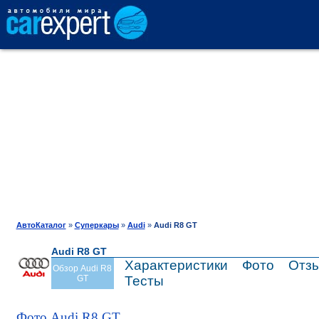
АВТОКАТАЛОГ
СРАВНЕНИЕ
ОТЗЫВЫ
ТЕСТ-ДРАЙВ
АвтоКаталог
»
Суперкары
»
Audi
»
Audi R8 GT
Audi R8 GT
ПРОДАЖА
Характеристики
Фото
Отз
Обзор Audi R8
GT
Тесты
ШИНЫ
Фото Audi R8 GT