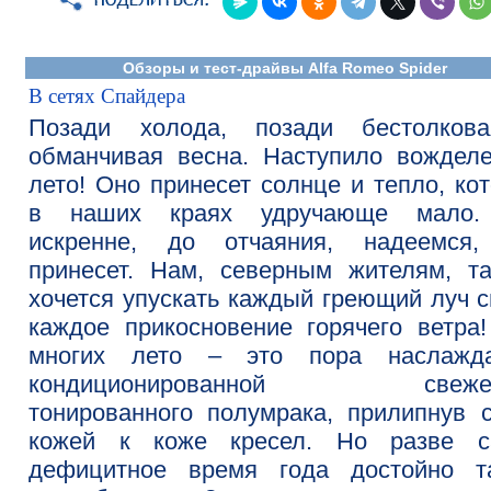
Обзоры и тест-драйвы Alfa Romeo Spider
В сетях Спайдера
Позади холода, позади бестолков
обманчивая весна. Наступило вождел
лето! Оно принесет солнце и тепло, ко
в наших краях удручающе мало
искренне, до отчаяния, надеемся,
принесет. Нам, северным жителям, т
хочется упускать каждый греющий луч с
каждое прикосновение горячего ветра
многих лето – это пора наслажда
кондиционированной свежес
тонированного полумрака, прилипнув 
кожей к коже кресел. Но разве с
дефицитное время года достойно та