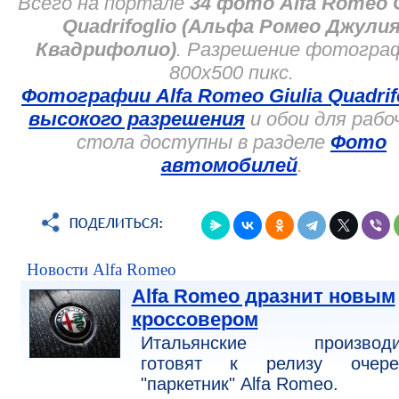
Всего на портале
34 фото Alfa Romeo G
Quadrifoglio (Альфа Ромео Джули
Квадрифолио)
. Разрешение фотогра
800x500 пикс.
Фотографии Alfa Romeo Giulia Quadrif
высокого разрешения
и обои для рабо
стола доступны в разделе
Фото
автомобилей
.
Новости Alfa Romeo
Alfa Romeo дразнит новым
кроссовером
Итальянские производи
готовят к релизу очере
"паркетник" Alfa Romeo.