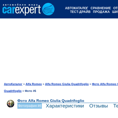
АВТОКАТАЛОГ
СРАВНЕНИЕ
ОТ
ТЕСТ-ДРАЙВ
ПРОДАЖА
ШИ
АвтоКаталог
»
Alfa Romeo
»
Alfa Romeo Giulia Quadrifoglio
»
Фото Alfa Romeo G
Quadrifoglio
»
Фото #6
Фото Alfa Romeo Giulia Quadrifoglio
Характеристики
Отзывы
Т
Фотография #6