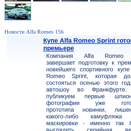
Новости Alfa Romeo 156
Купе Alfa Romeo Sprint гото
премьере
Компания Alfa Romeo
завершает подготовку к пре
новейшего спортивного купе
Romeo Sprint, которая до
состояться осенью этого го
автошоу во Франкфурте
публикуем первые шпион
фотографии уже гото
прототипа новинки, лишен
какого-либо камуфляжа
маскировки - именно так б
выглядеть серийная ве