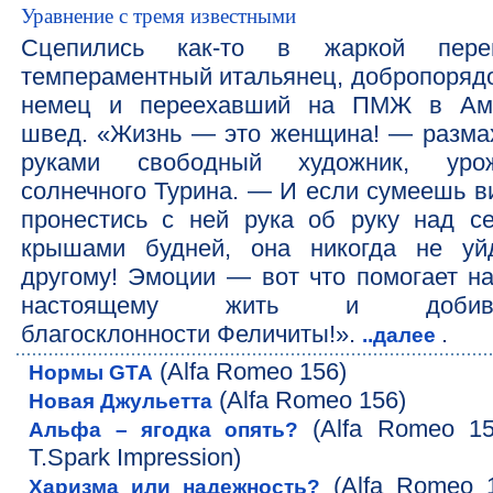
Уравнение с тремя известными
Сцепились как-то в жаркой пере
темпераментный итальянец, добропоряд
немец и переехавший на ПМЖ в Ам
швед. «Жизнь — это женщина! — разма
руками свободный художник, уро
солнечного Турина. — И если сумеешь в
пронестись с ней рука об руку над с
крышами будней, она никогда не уй
другому! Эмоции — вот что помогает на
настоящему жить и добива
благосклонности Феличиты!».
.
..далее
(Alfa Romeo 156)
Нормы GTA
(Alfa Romeo 156)
Новая Джульетта
(Alfa Romeo 15
Альфа – ягодка опять?
T.Spark Impression)
(Alfa Romeo 
Харизма или надежность?