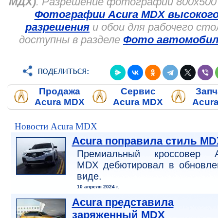
МДХ)
. Разрешение фотографий 800x500 
Фотографии Acura MDX высоког
разрешения
и обои для рабочего сто
доступны в разделе
Фото автомобил
Продажа
Сервис
Запч
Acura MDX
Acura MDX
Acur
Новости Acura MDX
Acura поправила стиль MD
Премиальный кроссовер A
MDX дебютировал в обновле
виде.
10 апреля 2024 г.
Acura представила
заряженный MDX