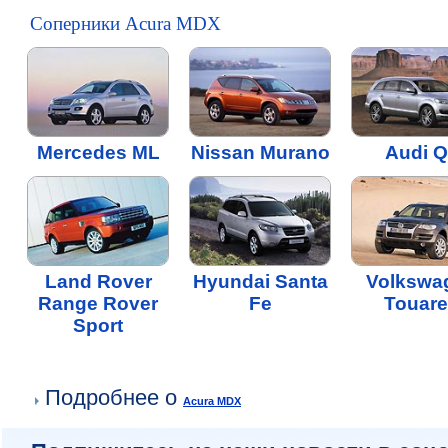
Соперники Acura MDX
Mercedes ML
Nissan Murano
Audi 
Land Rover
Hyundai Santa
Volkswa
Range Rover
Fe
Touar
Sport
Подробнее о
Acura MDX