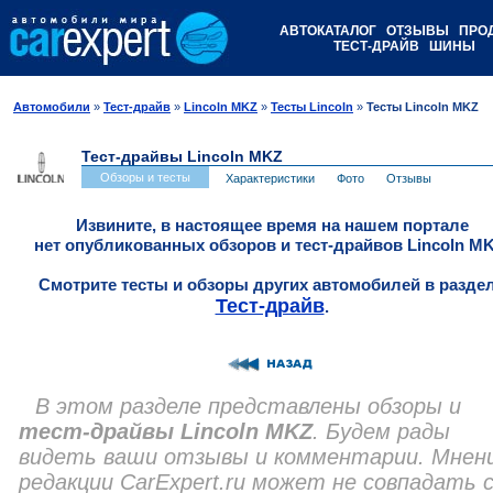
АВТОКАТАЛОГ
ОТЗЫВЫ
ПРО
ТЕСТ-ДРАЙВ
ШИНЫ
Автомобили
»
Тест-драйв
»
Lincoln MKZ
»
Тесты Lincoln
»
Тесты Lincoln MKZ
Тест-драйвы Lincoln MKZ
Обзоры и тесты
Характеристики
Фото
Отзывы
Извините, в настоящее время на нашем портале
нет опубликованных обзоров и тест-драйвов Lincoln MK
Смотрите тесты и обзоры других автомобилей в разде
Тест-драйв
.
В этом разделе представлены обзоры и
тест-драйвы Lincoln MKZ
. Будем рады
видеть ваши отзывы и комментарии. Мнен
редакции CarExpert.ru может не совпадать 