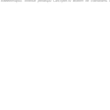
комментарии. Мнение редакции CarExpert.ru может не совпадать 