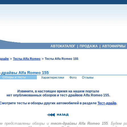
АВТОКАТАЛОГ
|
ПРОДАЖА
|
АВТОФИРМЫ
»
»
-драйв
Тесты Alfa Romeo
Тесты Alfa Romeo 155
т-драйвы Alfa Romeo 155
Обзоры и тесты
Характеристики
Фото
Отзывы
Извините, в настоящее время на нашем портале
нет опубликованных обзоров и тест-драйвов Alfa Romeo 155.
Смотрите тесты и обзоры других автомобилей в разделе
Тест-драйв
.
ле представлены обзоры и
тест-драйвы Alfa Romeo 155
. Будем р