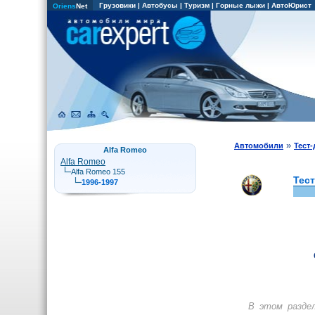
Грузовики
|
Автобусы
|
Туризм
|
Горные лыжи
|
АвтоЮрист
Oriens
Net
»
Автомобили
Тест
Alfa Romeo
Alfa Romeo
Alfa Romeo 155
Тес
1996-1997
В этом разде