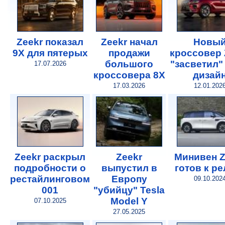
Zeekr показал
Zeekr начал
Новы
9X для пятерых
продажи
кроссовер 
большого
"засветил"
17.07.2026
кроссовера 8X
дизай
17.03.2026
12.01.202
Zeekr раскрыл
Zeekr
Минивен Z
подробности о
выпустил в
готов к ре
рестайлинговом
Европу
09.10.202
001
"убийцу" Tesla
Model Y
07.10.2025
27.05.2025