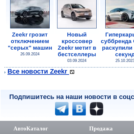
Zeekr грозит
Новый
Гиперкар
отключением
кроссовер
суббренда 
"серых" машин
Zeekr метит в
раскупили 
бестселлеры
секун
26.09.2024
03.09.2024
25.10.202
Все новости Zeekr
Подпишитесь на наши новости в соцс
АвтоКаталог
Продажа