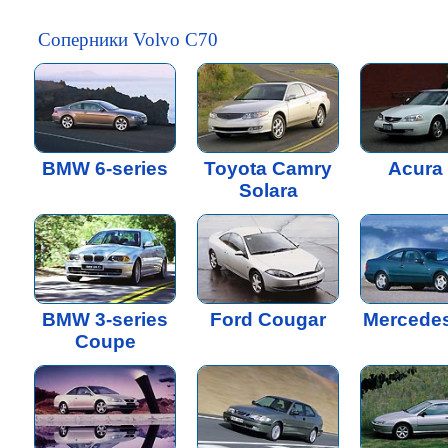
Соперники Volvo C70
BMW 6-series
Toyota Camry
Acura
Solara
BMW 3-series
Ford Cougar
Mercede
Coupe