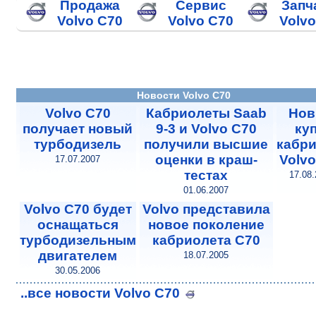
Продажа
Сервис
Запч
Volvo C70
Volvo C70
Volvo
Новости Volvo C70
Volvo C70
Кабриолеты Saab
Но
получает новый
9-3 и Volvo C70
куп
турбодизель
получили высшие
кабри
оценки в краш-
Volvo
17.07.2007
тестах
17.08
01.06.2007
Volvo C70 будет
Volvo представила
оснащаться
новое поколение
турбодизельным
кабриолета C70
двигателем
18.07.2005
30.05.2006
..все новости Volvo C70