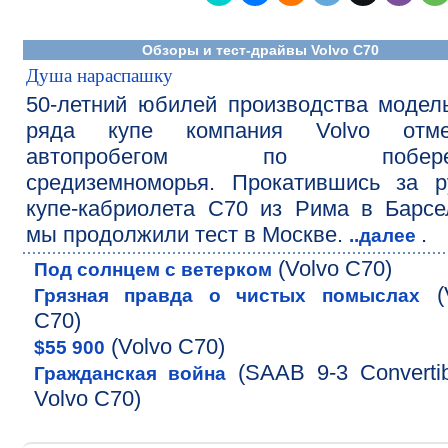
Обзоры и тест-драйвы Volvo C70
Душа нараспашку
50-летний юбилей производства модел
ряда купе компания Volvo отме
автопробегом по побере
средиземноморья. Прокатившись за р
купе-кабриолета С70 из Рима в Барсе
мы продолжили тест в Москве.
.
..далее
(Volvo C70)
Под солнцем с ветерком
(V
Грязная правда о чистых помыслах
C70)
(Volvo C70)
$55 900
(SAAB 9-3 Converti
Гражданская война
Volvo C70)