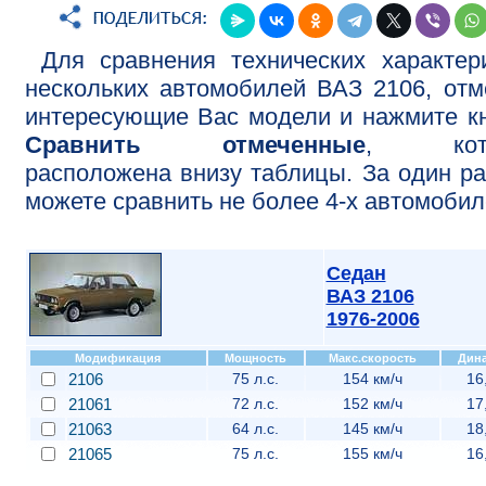
Для сравнения технических характер
нескольких автомобилей ВАЗ 2106, отм
интересующие Вас модели и нажмите к
Сравнить отмеченные
, кото
расположена внизу таблицы. За один р
можете сравнить не более 4-х автомобил
Седан
ВАЗ 2106
1976-2006
Модификация
Мощность
Макс.скорость
Дин
2106
75 л.с.
154 км/ч
16
21061
72 л.с.
152 км/ч
17
21063
64 л.с.
145 км/ч
18
21065
75 л.с.
155 км/ч
16