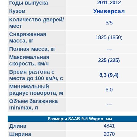
Годы выпуска
2011-2012
Кузов
Универсал
Количество дверей/
5/5
мест
Снаряженная
1825 (1850)
масса, кг
Полная масса, кг
---
Максимальная
225 (225)
скорость, км/ч
Время разгона с
8,3 (9,4)
места до 100 км/ч, с
Минимальный
6,0
радиус поворота, м
Объем багажника
---
min/max, л
Размеры SAAB 9-5 Wagon, мм
Длина
4841
Ширина
2070