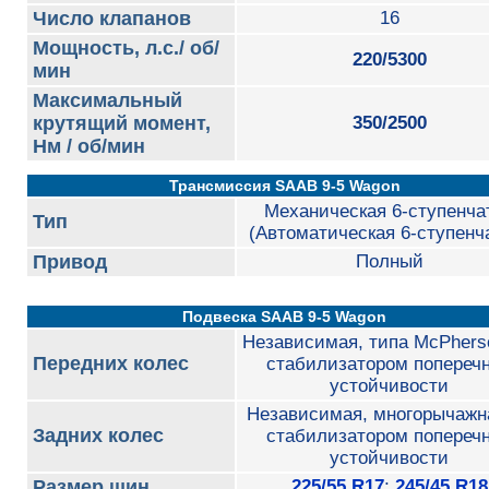
Число клапанов
16
Мощность, л.с./ об/
220/5300
мин
Максимальный
крутящий момент,
350/2500
Нм / об/мин
Трансмиссия SAAB 9-5 Wagon
Механическая 6-ступенча
Тип
(Автоматическая 6-ступенч
Привод
Полный
Подвеска SAAB 9-5 Wagon
Независимая, типа McPherso
Передних колес
стабилизатором попереч
устойчивости
Независимая, многорычажн
Задних колес
стабилизатором попереч
устойчивости
Размер шин
225/55 R17
;
245/45 R18