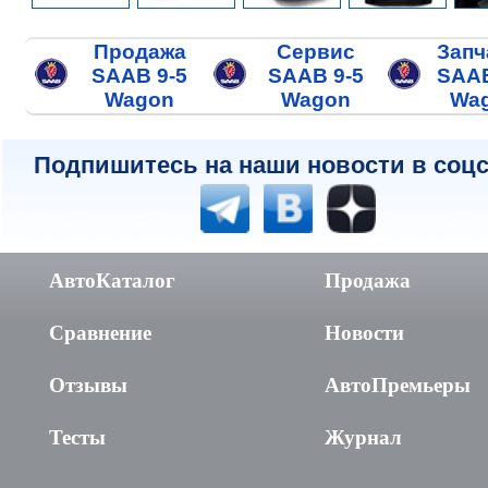
Продажа
Сервис
Запч
SAAB 9-5
SAAB 9-5
SAAB
Wagon
Wagon
Wa
Подпишитесь на наши новости в соцс
АвтоКаталог
Продажа
Сравнение
Новости
Отзывы
АвтоПремьеры
Тесты
Журнал