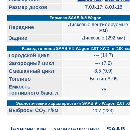
Размер дисков
7.0Jx17; 8.0Jx18
Тормоза SAAB 9-5 Wagon
Дисковые вентилируемые 
Передние
мм)
Задние
Дисковые (292 мм)
Расход топлива SAAB 9-5 Wagon 2.0T XWD, л /100 км
Городской цикл
--- (14,7)
Загородный цикл
--- (7,2)
Смешанный цикл
8,5 (9,9)
Топливо
Бензин А-95
Емкость
75
топливного бака, л
Экологические характеристики SAAB 9-5 Wagon 2.0T 
Выбросы CO
, г/км
207 (223)
2
Технические характеристики
SAAB 