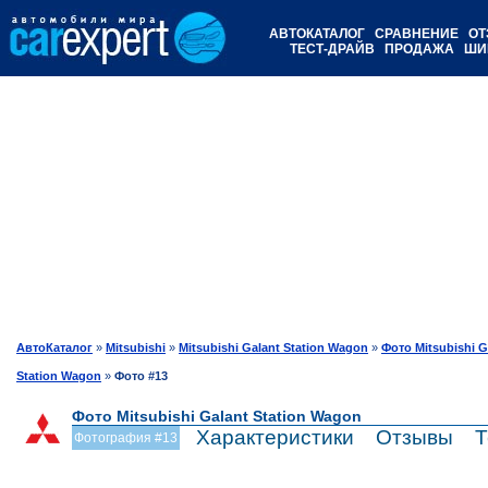
АВТОКАТАЛОГ
СРАВНЕНИЕ
ОТ
ТЕСТ-ДРАЙВ
ПРОДАЖА
ШИ
АвтоКаталог
»
Mitsubishi
»
Mitsubishi Galant Station Wagon
»
Фото Mitsubishi G
Station Wagon
»
Фото #13
Фото Mitsubishi Galant Station Wagon
Характеристики
Отзывы
Т
Фотография #13