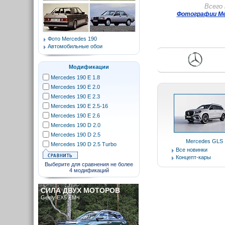
Всего
Фотографии Me
Фото Mercedes 190
Автомобильные обои
Модификации
Mercedes 190 E 1.8
Mercedes 190 E 2.0
Mercedes 190 E 2.3
Mercedes 190 E 2.5-16
Mercedes 190 E 2.6
Mercedes 190 D 2.0
Mercedes 190 D 2.5
Mercedes GLS
Mercedes 190 D 2.5 Turbo
Все новинки
Концепт-кары
Выберите для сравнения не более
4 модификаций
СИЛА ДВУХ МОТОРОВ
Geely EX5 EM-i