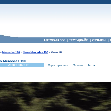
АВТОКАТАЛОГ
|
ТЕСТ-ДРАЙВ
|
ОТЗЫВЫ
|
»
Mercedes 190
»
Фото Mercedes 190
»
Фото #8
о Mercedes 190
Фотография #8
Характеристики
Отзывы
Тесты