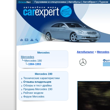
Грузовики и спецтехника
|
Автобусы
|
АвтоЮрист
|
Туризм
Oriens
Net
АвтоКаталог
»
Mercedes
Mercedes
Mercedes
Фот
Mercedes 190
1984-1993
Mercedes 190
Технические характеристики
Отзывы владельцев
Обзоры и тест-драйвы
Продажа Mercedes 190
Рейтинг модели
Форум Mercedes