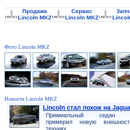
Продажа
Сервис
Запч
Lincoln MKZ
Lincoln MKZ
Linco
Фото Lincoln MKZ
Новости Lincoln MKZ
Lincoln стал похож на Jagua
Премиальный седан 
примерил новую внешнос
технику.