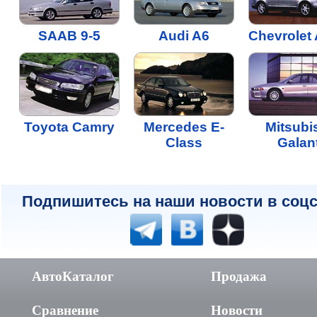
SAAB 9-5
Audi A6
Chevrolet 
Toyota Camry
Mercedes E-
Mitsubi
Class
Galan
Подпишитесь на наши новости в соцс
АвтоКаталог
Продажа
Сравнение
Новости