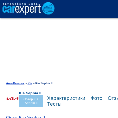
АВТОКАТАЛОГ
СРАВНЕНИЕ
ОТЗЫВЫ
ТЕСТ-ДРАЙВ
АвтоКаталог
»
Kia
»
Kia Sephia II
Kia Sephia II
ПРОДАЖА
Характеристики
Фото
Отз
Обзор Kia
Sephia II
Тесты
ШИНЫ
Фото Kia Sephia II