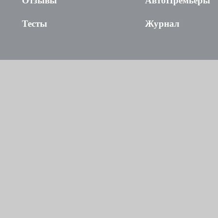
Отзывы
АвтоПремьеры
Тесты
Журнал