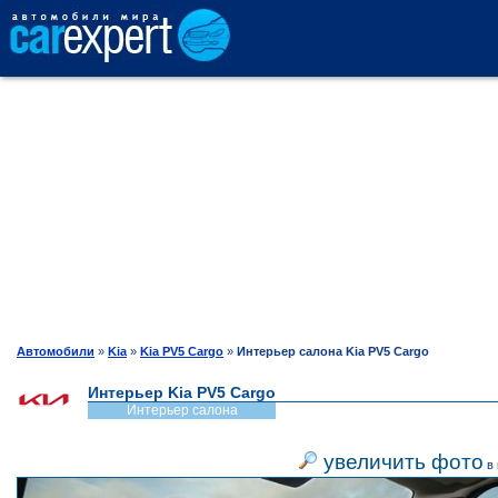
АВТОКАТАЛОГ
СРАВНЕНИЕ
ОТЗЫВЫ
ТЕСТ-ДРАЙВ
Автомобили
»
Kia
»
Kia PV5 Cargo
»
Интерьер салона Kia PV5 Cargo
Интерьер Kia PV5 Cargo
ПРОДАЖА
Интерьер салона
увеличить фото
в 
ШИНЫ