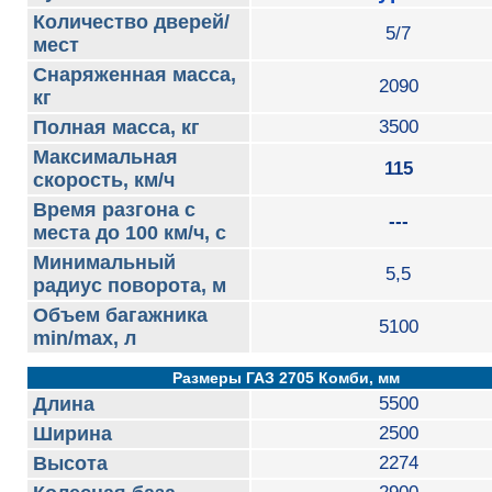
Количество дверей/
5/7
мест
Снаряженная масса,
2090
кг
Полная масса, кг
3500
Максимальная
115
скорость, км/ч
Время разгона с
---
места до 100 км/ч, с
Минимальный
5,5
радиус поворота, м
Объем багажника
5100
min/max, л
Размеры ГАЗ 2705 Комби, мм
Длина
5500
Ширина
2500
Высота
2274