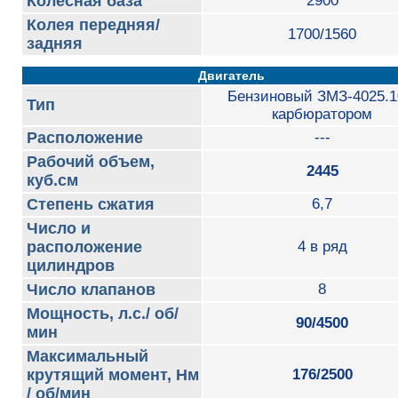
Колесная база
2900
Колея передняя/
1700/1560
задняя
Двигатель
Бензиновый ЗМЗ-4025.1
Тип
карбюратором
Расположение
---
Рабочий объем,
2445
куб.см
Степень сжатия
6,7
Число и
расположение
4 в ряд
цилиндров
Число клапанов
8
Мощность, л.с./ об/
90/4500
мин
Максимальный
крутящий момент, Нм
176/2500
/ об/мин